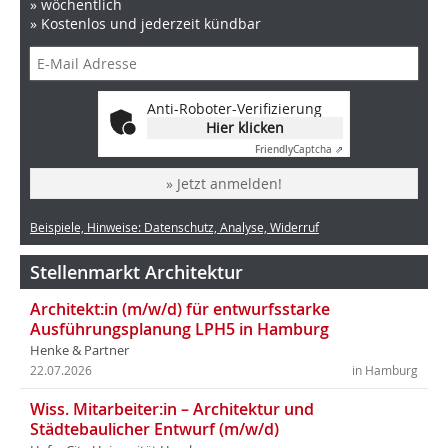
» wöchentlich
» Kostenlos und jederzeit kündbar
Anti-Roboter-Verifizierung
Hier klicken
Friendly
Captcha ⇗
» Jetzt anmelden!
Beispiele, Hinweise: Datenschutz, Analyse, Widerruf
Stellenmarkt Architektur
Architekt:in (m/w/d) für entwurfsstarke
Ausführungsplanung LPH5 in Hamburg
Henke & Partner
22.07.2026
in Hamburg
Wiss. Mitarbeiter:in – Architektur und
Städtebaulicher Entwurf (m/w/d)