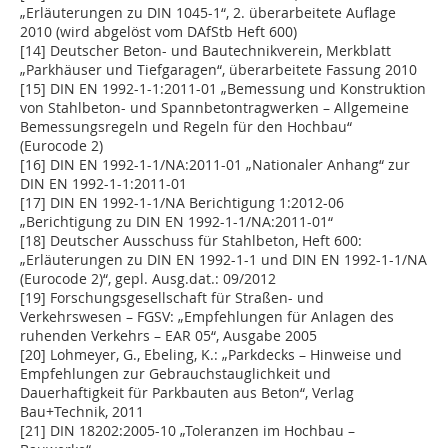
„Erläuterungen zu DIN 1045-1“, 2. überarbeitete Auflage
2010 (wird abgelöst vom DAfStb Heft 600)
[14] Deutscher Beton- und Bautechnikverein, Merkblatt
„Parkhäuser und Tiefgaragen“, überarbeitete Fassung 2010
[15] DIN EN 1992-1-1:2011-01 „Bemessung und Konstruktion
von Stahlbeton- und Spannbetontragwerken – Allgemeine
Bemessungsregeln und Regeln für den Hochbau“
(Eurocode 2)
[16] DIN EN 1992-1-1/NA:2011-01 „Nationaler Anhang“ zur
DIN EN 1992-1-1:2011-01
[17] DIN EN 1992-1-1/NA Berichtigung 1:2012-06
„Berichtigung zu DIN EN 1992-1-1/NA:2011-01“
[18] Deutscher Ausschuss für Stahlbeton, Heft 600:
„Erläuterungen zu DIN EN 1992-1-1 und DIN EN 1992-1-1/NA
(Eurocode 2)“, gepl. Ausg.dat.: 09/2012
[19] Forschungsgesellschaft für Straßen- und
Verkehrswesen – FGSV: „Empfehlungen für Anlagen des
ruhenden Verkehrs – EAR 05“, Ausgabe 2005
[20] Lohmeyer, G., Ebeling, K.: „Parkdecks – Hinweise und
Empfehlungen zur Gebrauchstauglichkeit und
Dauerhaftigkeit für Parkbauten aus Beton“, Verlag
Bau+Technik, 2011
[21] DIN 18202:2005-10 „Toleranzen im Hochbau –