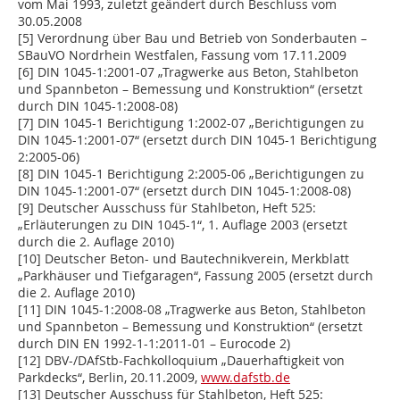
vom Mai 1993, zuletzt geändert durch Beschluss vom
30.05.2008
[5] Verordnung über Bau und Betrieb von Sonderbauten –
SBauVO Nordrhein Westfalen, Fassung vom 17.11.2009
[6] DIN 1045-1:2001-07 „Tragwerke aus Beton, Stahlbeton
und Spannbeton – Bemessung und Konstruktion“ (ersetzt
durch DIN 1045-1:2008-08)
[7] DIN 1045-1 Berichtigung 1:2002-07 „Berichtigun­gen zu
DIN 1045-1:2001-07“ (ersetzt durch DIN 1045-1 Berichtigung
2:2005-06)
[8] DIN 1045-1 Berichtigung 2:2005-06 „Berichtigungen zu
DIN 1045-1:2001-07“ (ersetzt durch DIN 1045-1:2008-08)
[9] Deutscher Ausschuss für Stahlbeton, Heft 525:
„Erläuterungen zu DIN 1045-1“, 1. Auflage 2003 (ersetzt
durch die 2. Auflage 2010)
[10] Deutscher Beton- und Bautechnikverein, Merkblatt
„Parkhäuser und Tiefgaragen“, Fassung 2005 (ersetzt durch
die 2. Auflage 2010)
[11] DIN 1045-1:2008-08 „Tragwerke aus Beton, Stahlbeton
und Spannbeton – Bemessung und Konstruktion“ (ersetzt
durch DIN EN 1992-1-1:2011-01 – Eurocode 2)
[12] DBV-/DAfStb-Fachkolloquium „Dauerhaftigkeit von
Parkdecks“, Berlin, 20.11.2009,
www.dafstb.de
[13] Deutscher Ausschuss für Stahlbeton, Heft 525: