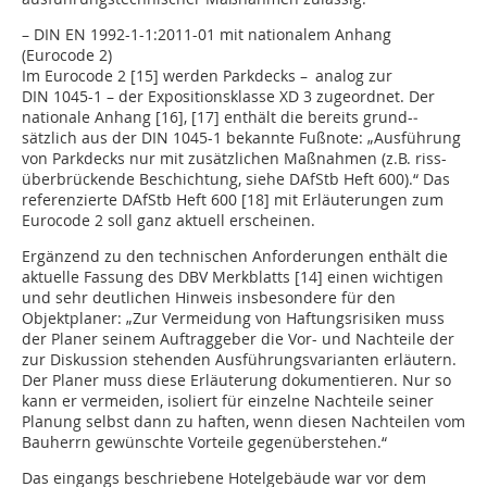
– DIN EN 1992-1-1:2011-01 mit nationalem Anhang
(Eurocode 2)
Im Eurocode 2 [15] werden Parkdecks – analog zur
DIN 1045-1 – der Expositionsklasse XD 3 zugeordnet. Der
nationale Anhang [16], [17] enthält die bereits grund-­
sätzlich aus der DIN 1045-1 bekannte Fußnote: „Ausführung
von Parkdecks nur mit zusätzlichen Maßnahmen (z.B. riss-
überbrückende Beschichtung, siehe DAfStb Heft 600).“ Das
referenzierte DAfStb Heft 600 [18] mit Erläuterungen zum
Eurocode 2 soll ganz aktuell erscheinen.
Ergänzend zu den technischen Anforderungen enthält die
aktuelle Fassung des DBV Merkblatts [14] einen wichtigen
und sehr deutlichen Hinweis insbesondere für den
Objektplaner: „Zur Vermeidung von Haftungsrisiken muss
der Planer seinem Auftraggeber die Vor- und Nachteile der
zur Diskussion stehenden Ausführungsvarianten erläutern.
Der Planer muss diese Erläuterung dokumentieren. Nur so
kann er vermeiden, isoliert für einzelne Nachteile seiner
Planung selbst dann zu haften, wenn diesen Nachteilen vom
Bauherrn gewünschte Vorteile gegenüberstehen.“
Das eingangs beschriebene Hotelgebäude war vor dem