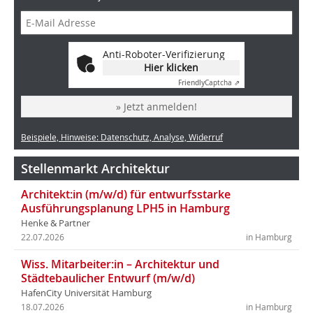
Anti-Roboter-Verifizierung
Hier klicken
Friendly
Captcha ⇗
» Jetzt anmelden!
Beispiele, Hinweise: Datenschutz, Analyse, Widerruf
Stellenmarkt Architektur
Architekt:in (m/w/d) für entwurfsstarke
Ausführungsplanung LPH5 in Hamburg
Henke & Partner
22.07.2026
in Hamburg
Wiss. Mitarbeiter:in – Architektur und
Städtebaulicher Entwurf (m/w/d)
HafenCity Universität Hamburg
18.07.2026
in Hamburg