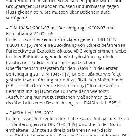
Sonderbauten in Nord­rhein-Westfalen [5] für Mittel- und
Großgaragen: „Fußböden müssen undurchlässig gegen
Flüssigkeiten sein. Sie müssen über Bodeneinläufe
verfügen.“
– DIN 1045-1:2001-07 mit Berichtigung 1:2002-07 und
Berichtigung 2:2005-06
In der – zwischenzeitlich zurückgezogenen – DIN 1045-
1:2001-07 [6] wird eine Zuordnung von „direkt befahrenen
Parkdecks“ zur Expositionsklasse XD 3 vorgenommen, wobei
in einer Fußnote angemerkt wird: „Ausführung direkt
befahrener Parkdecks nur mit zusätzlichem
Oberflächenschutzsystem für den Beton.“ In der ersten
Berichtigung zur DIN 1045-1 [7] ist die Fußnote wie folgt
geändert: „Ausführung nur mit zusätzlichen Maßnahmen
(z.B. riss-überbrückende Beschichtung).“ In der zweiten
Berichtigung [8] lautet die Fußnote dann wie folgt:
„Ausführung nur mit zusätzlichen Maßnahmen (z.B.
rissüberbrückende Beschichtung, s.a. DAfStb Heft 525).“
– DAfStb Heft 525: 2003
In den – zwischenzeitlich durch die zweite Auflage ersetzten
– Erläuterungen zur DIN 1045-1 [9] wird die in der Norm
enthaltene Fußnote zu direkt befahrenen Parkdecks
ausführlich kommentiert. Dort heißt es unter anderem: „Die