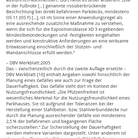
in der Fußnote […] genannte rissüberbrückende
Beschichtung bei direkt befahrenen Parkdecks, mindestens
OS 11 (OS F) […], ist im Sinne einer Anwendungsregel als
eine ausreichende zusätzliche Maßnahme zu verstehen,
wenn die sich für die Expositionsklasse XD 3 ergebenden
Mindestbetondeckungen und -festigkeiten eingehalten
werden und konstruktive Anforderungen an eine wirksame
Entwässerung einschließ­lich der Stützen- und
Wandanschlüsse erfüllt werden.“
– DBV Merkblatt:2005
Das – zwischenzeitlich durch die zweite Auflage ersetzte –
DBV Merkblatt [10] enthält Angaben sowohl hinsichtlich der
Planung eines Gefälles wie auch zur Frage der
Dauerhaftigkeit. Das Gefälle steht dort im Kontext der
Nutzungsfreundlichkeit: „Die Pfützenfreiheit ist
wesentliches Merkmal für die Nutzungsfreundlichkeit eines
Parkhauses. Sie ist aufgrund der Toleranzen bei der
Herstellung einer Stahlbeton- bzw. Stahlverbunddecke nur
durch die Planung ausreichender Gefälle von mindestens
2,5 % der befahrenen und begangenen Fläche
sicherzustellen.“ Zur Sicherstellung der Dauerhaftigkeit
werden mehrere Varianten dargestellt. Unter anderem ist