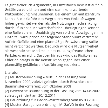
Es gibt sicherlich Argumente, in Einzelfällen bewusst auf ein
Gefälle zu verzichten und eine dann zu erwartende
Pfützenbildung hinzunehmen. Bei einem Einkaufszentrum
kann z.B. die Gefahr des Wegrollens von Einkaufswagen
höher gewichtet werden als die Nutzungseinschränkung
durch Pfützen; auch wirt­schaftliche Überlegungen können
eine Rolle spielen. Unabhängig von solchen Abwägun­gen im
Einzelfall wird jedoch der folgende Standpunkt vertreten:
Auf ein Gefälle und eine planmäßige Entwässerung sollte
nicht verzichtet werden. Dadurch wird die Pfützenfreiheit
als wesentliches Merkmal eines nutzungsfreundlichen
Parkdecks erreicht. Darüber hinaus wird das Risiko eines
Chlorid­­eintrags in die Konstruktion gegenüber einer
planmäßig gefällelosen Ausführung reduziert.
Literatur
[1] Musterbauordnung – MBO in der Fassung vom
November 2002, zuletzt geändert durch Beschluss der
Bauministerkonferenz vom Oktober 2008
[2] Bayerische Bauordnung in der Fassung vom 14.08.2007,
zuletzt geändert am 20.12.2011
[3] Bauordnung für Baden-Württemberg vom 05.03.2010
[4] Muster-Garagenverordnung – M-GarVO in der Fassung