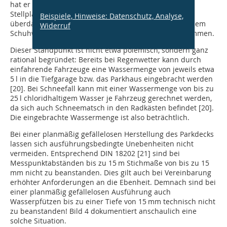
hat er auch Anspruch auf Vorteile gegenüber einem
Stellplatz am Straßenrand. Dazu gehört, spe­ziell bei
Beispiele, Hinweise: Datenschutz, Analyse,
überdachten Parkdecks, dass man das Auto mit üblichem
Widerruf
Schuhwerk verlassen kann, ohne nasse Füße zu bekommen.
Dieser Standpunkt ist nicht etwa polemisch, sondern ganz
rational begründet: Bereits bei Regenwetter kann durch
einfahrende Fahrzeuge eine Wassermenge von jeweils etwa
5 l in die Tiefgarage bzw. das Parkhaus eingebracht werden
[20]. Bei Schneefall kann mit einer Wassermenge von bis zu
25 l chloridhaltigem Wasser je Fahrzeug gerechnet werden,
da sich auch Schneematsch in den Radkästen befindet [20].
Die eingebrachte Wassermenge ist also beträchtlich.
Bei einer planmäßig gefällelosen Herstellung des Parkdecks
lassen sich ausführungsbedingte Unebenheiten nicht
vermeiden. Entsprechend DIN 18202 [21] sind bei
Messpunktabständen bis zu 15 m Stichmaße von bis zu 15
mm nicht zu beanstanden. Dies gilt auch bei Vereinbarung
erhöhter Anforderun­gen an die Ebenheit. Demnach sind bei
einer planmäßig gefällelosen Ausführung auch
Wasserpfützen bis zu einer Tiefe von 15 mm technisch nicht
zu beanstanden! Bild 4 dokumentiert anschaulich eine
solche Situation.