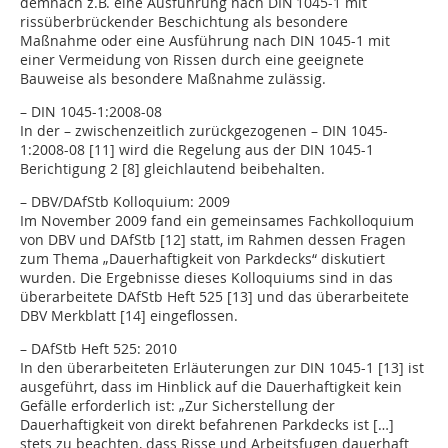
demnach z.B. eine Ausführung nach DIN 1045-1 mit
rissüberbrückender Beschichtung als besondere
Maßnahme oder eine Ausführung nach DIN 1045-1 mit
einer Vermeidung von Rissen durch eine geeignete
Bauweise als besondere Maßnahme zulässig.
– DIN 1045-1:2008-08
In der – zwischenzeitlich zurückgezogenen – DIN 1045-
1:2008-08 [11] wird die Regelung aus der DIN 1045-1
Berichtigung 2 [8] gleichlautend beibehalten.
– DBV/DAfStb Kolloquium: 2009
Im November 2009 fand ein gemeinsames Fachkolloquium
von DBV und DAfStb [12] statt, im Rahmen dessen Fragen
zum Thema „Dauerhaftigkeit von Parkdecks“ diskutiert
wurden. Die Ergebnisse dieses Kolloquiums sind in das
überarbeitete DAfStb Heft 525 [13] und das überarbeitete
DBV Merkblatt [14] eingeflossen.
– DAfStb Heft 525: 2010
In den überarbeiteten Erläuterungen zur DIN 1045-1 [13] ist
ausgeführt, dass im Hinblick auf die Dauerhaftigkeit kein
Gefälle erforderlich ist: „Zur Sicherstellung der
Dauerhaftigkeit von direkt befahrenen Parkdecks ist […]
stets zu beachten, dass Risse und Arbeitsfugen dauerhaft