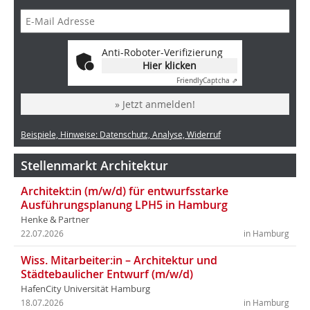
Anti-Roboter-Verifizierung
Hier klicken
Friendly
Captcha ⇗
» Jetzt anmelden!
Beispiele, Hinweise: Datenschutz, Analyse, Widerruf
Stellenmarkt Architektur
Architekt:in (m/w/d) für entwurfsstarke
Ausführungsplanung LPH5 in Hamburg
Henke & Partner
22.07.2026
in Hamburg
Wiss. Mitarbeiter:in – Architektur und
Städtebaulicher Entwurf (m/w/d)
HafenCity Universität Hamburg
18.07.2026
in Hamburg