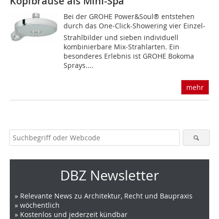
Kopfbrause als Mini-Spa
Bei der GROHE Power&Soul® entstehen
durch das One-Click-Showering vier Einzel-
Strahlbilder und sieben individuell
kombinierbare Mix-Strahlarten. Ein
besonderes Erlebnis ist GROHE Bokoma
Sprays....
mehr
DBZ Newsletter
» Relevante News zu Architektur, Recht und Baupraxis
» wöchentlich
» Kostenlos und jederzeit kündbar