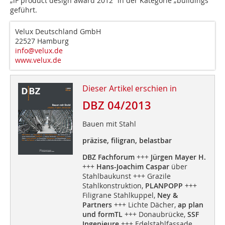
„iF product design award 2012“ in der Kategorie „buildings“
geführt.
Velux Deutschland GmbH
22527 Hamburg
info@velux.de
www.velux.de
Dieser Artikel erschien in
DBZ 04/2013
Bauen mit Stahl
präzise, filigran, belastbar
DBZ Fachforum
+++
Jürgen Mayer H.
+++
Hans-Joachim Caspar
über
Stahlbaukunst +++ Grazile
Stahlkonstruktion,
PLANPOPP
+++
Filigrane Stahlkuppel,
Ney &
Partners
+++ Lichte Dächer,
ap plan
und formTL
+++ Donaubrücke,
SSF
Ingenieure
+++ Edelstahlfassade,