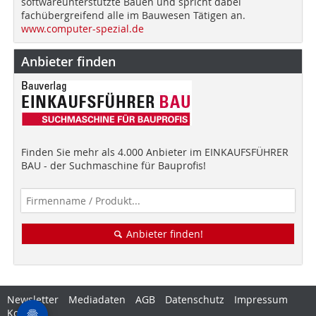
softwareunterstützte Bauen und spricht dabei
fachübergreifend alle im Bauwesen Tätigen an.
www.computer-spezial.de
Anbieter finden
Finden Sie mehr als 4.000 Anbieter im EINKAUFSFÜHRER
BAU - der Suchmaschine für Bauprofis!
Anbieter finden!
Newsletter
Mediadaten
AGB
Datenschutz
Impressum
Kontakt