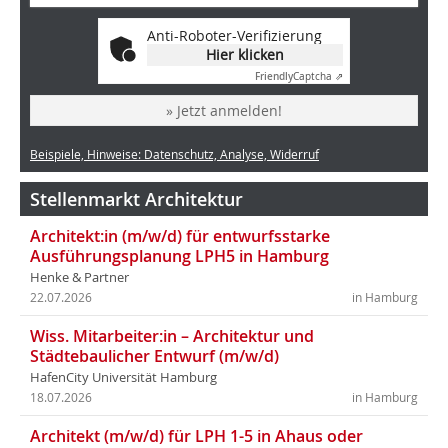
Anti-Roboter-Verifizierung
Hier klicken
Friendly
Captcha ⇗
» Jetzt anmelden!
Beispiele, Hinweise: Datenschutz, Analyse, Widerruf
Stellenmarkt Architektur
Architekt:in (m/w/d) für entwurfsstarke
Ausführungsplanung LPH5 in Hamburg
Henke & Partner
22.07.2026
in Hamburg
Wiss. Mitarbeiter:in – Architektur und
Städtebaulicher Entwurf (m/w/d)
HafenCity Universität Hamburg
18.07.2026
in Hamburg
Architekt (m/w/d) für LPH 1-5 in Ahaus oder