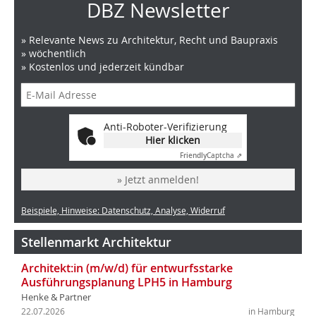
DBZ Newsletter
» Relevante News zu Architektur, Recht und Baupraxis
» wöchentlich
» Kostenlos und jederzeit kündbar
Anti-Roboter-Verifizierung
Hier klicken
Friendly
Captcha ⇗
» Jetzt anmelden!
Beispiele, Hinweise: Datenschutz, Analyse, Widerruf
Stellenmarkt Architektur
Architekt:in (m/w/d) für entwurfsstarke
Ausführungsplanung LPH5 in Hamburg
Henke & Partner
22.07.2026
in Hamburg