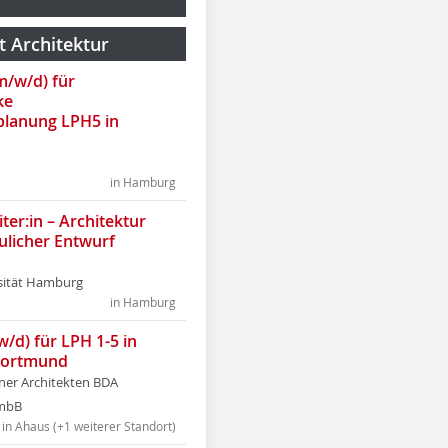
t Architektur
(m/w/d) für
ke
lanung LPH5 in
in Hamburg
ter:in – Architektur
ulicher Entwurf
sität Hamburg
in Hamburg
w/d) für LPH 1-5 in
Dortmund
tner Architekten BDA
tmbB
in Ahaus (+1 weiterer Standort)