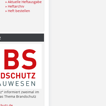
» Aktuelle Heftausgabe
» Heftarchiv
» Heft bestellen
z
z“ informiert zweimal im
das Thema Brandschutz
hutz.de