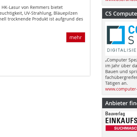
a HK-Lasur von Remmers bietet
CS Computer
euchtigkeit, UV-Strahlung, Bläuepilzen
ell trocknende Produkt ist aufgrund des
mehr
„Computer Spez
im Jahr über d
Bauen und spri
fachübergreife
Tätigen an.
www.computer-
Anbieter fi