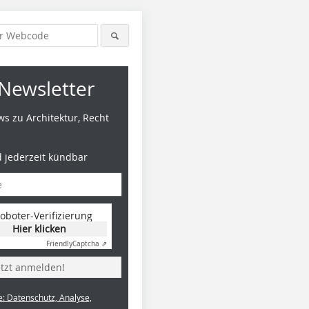
Newsletter
s zu Architektur, Recht
d jederzeit kündbar
oboter-Verifizierung
Hier klicken
Friendly
Captcha ⇗
etzt anmelden!
e: Datenschutz, Analyse,