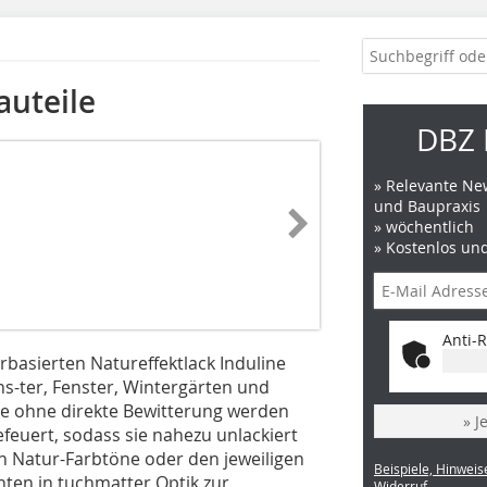
auteile
DBZ 
» Relevante New
und Baupraxis
» wöchentlich
» Kostenlos un
Anti-R
rbasierten Natureffektlack Induline
-ter, Fenster, Wintergärten und
te ohne direkte Bewitterung werden
» J
euert, sodass sie nahezu unlackiert
en Natur-Farbtöne oder den jeweiligen
Beispiele, Hinweis
ten in tuchmatter Optik zur
Widerruf