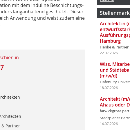
ation mit dem Induline Beschichtungs-
ders langanhaltend geschützt. Dieser
Stellenmark
ereich Anwendung und weist zudem eine
Architekt:in 
.
entwurfsstar
Ausführungsp
Hamburg
Henke & Partner
22.07.2026
schien in
Wiss. Mitarbei
17
und Städteba
(m/w/d)
HafenCity Univer
18.07.2026
rchitekten
Architekt (m/
Ahaus oder 
n
farwickgrote par
Architecten
Stadtplaner Par
14.07.2026
 & Partner