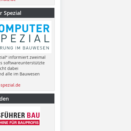
 Spezial
ial“ informiert zweimal
as softwareunterstützte
cht dabei
nd alle im Bauwesen
spezial.de
nden