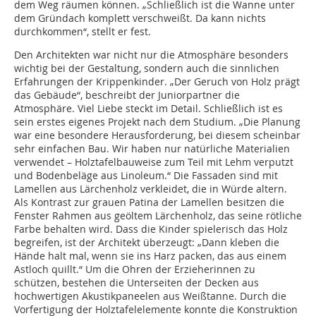
dem Weg räumen können. „Schließlich ist die Wanne unter
dem Gründach komplett verschweißt. Da kann nichts
durchkommen“, stellt er fest.
Den Architekten war nicht nur die Atmosphäre besonders
wichtig bei der Gestaltung, sondern auch die sinnlichen
Erfahrungen der Krippenkinder. „Der Geruch von Holz prägt
das Gebäude“, beschreibt der Juniorpartner die
Atmosphäre. Viel Liebe steckt im Detail. Schließlich ist es
sein erstes eigenes Projekt nach dem Studium. „Die Planung
war eine besondere Herausforderung, bei diesem scheinbar
sehr einfachen Bau. Wir haben nur natürliche Materialien
verwendet – Holztafelbauweise zum Teil mit Lehm verputzt
und Bodenbeläge aus Linoleum.“ Die Fassaden sind mit
Lamellen aus Lärchenholz verkleidet, die in Würde altern.
Als Kontrast zur grauen Patina der Lamellen besitzen die
Fenster Rahmen aus geöltem Lärchenholz, das seine rötliche
Farbe behalten wird. Dass die Kinder spielerisch das Holz
begreifen, ist der Architekt überzeugt: „Dann kleben die
Hände halt mal, wenn sie ins Harz packen, das aus einem
Astloch quillt.“ Um die Ohren der Erzieherinnen zu
schützen, bestehen die Unterseiten der Decken aus
hochwertigen Akustikpaneelen aus Weißtanne. Durch die
Vorfertigung der Holztafelelemente konnte die Konstruktion