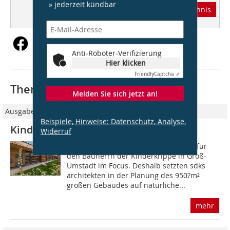
» jederzeit kündbar
Abonnement
Inhaltsverzeichnis
Anti-Roboter-Verifizierung
Hier klicken
Friendly
Captcha ⇗
Thematisch passende Artikel:
Melden Sie sich jetzt an!
Ausgabe 05/2017
Beispiele, Hinweise: Datenschutz, Analyse,
Kinderkrippe, Groß-Umstadt
Widerruf
Nachhaltigkeit und Ökologie standen für
den Bauherrn der Kinderkrippe in Groß-
Umstadt im Focus. Deshalb setzten sdks
architekten in der Planung des 950?m²
großen Gebäudes auf natürliche...
mehr