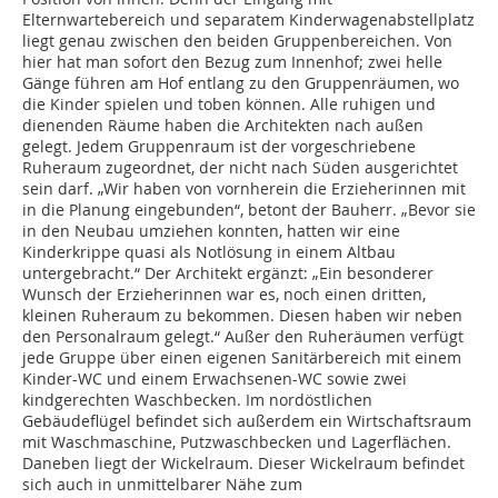
Elternwartebereich und separatem Kinderwagenabstellplatz
liegt genau zwischen den beiden Gruppenbereichen. Von
hier hat man sofort den Bezug zum Innenhof; zwei helle
Gänge führen am Hof entlang zu den Gruppenräumen, wo
die Kinder spielen und toben können. Alle ruhigen und
dienenden Räume haben die Architekten nach außen
gelegt. Jedem Gruppenraum ist der vorgeschriebene
Ruheraum zugeordnet, der nicht nach Süden ausgerichtet
sein darf. „Wir haben von vornherein die Erzieherinnen mit
in die Planung eingebunden“, betont der Bauherr. „Bevor sie
in den Neubau umziehen konnten, hatten wir eine
Kinderkrippe quasi als Notlösung in einem Altbau
untergebracht.“ Der Architekt ergänzt: „Ein besonderer
Wunsch der Erzieherinnen war es, noch einen dritten,
kleinen Ruheraum zu bekommen. Diesen haben wir neben
den Personalraum gelegt.“ Außer den Ruheräumen verfügt
jede Gruppe über einen eigenen Sanitärbereich mit einem
Kinder-WC und einem Erwachsenen-WC sowie zwei
kindgerechten Waschbecken. Im nordöstlichen
Gebäudeflügel befindet sich außerdem ein Wirtschaftsraum
mit Waschmaschine, Putzwaschbecken und Lagerflächen.
Daneben liegt der Wickelraum. Dieser Wickelraum befindet
sich auch in unmittelbarer Nähe zum