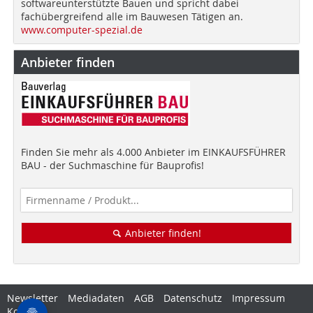
softwareunterstützte Bauen und spricht dabei
fachübergreifend alle im Bauwesen Tätigen an.
www.computer-spezial.de
Anbieter finden
Finden Sie mehr als 4.000 Anbieter im EINKAUFSFÜHRER
BAU - der Suchmaschine für Bauprofis!
Anbieter finden!
Newsletter
Mediadaten
AGB
Datenschutz
Impressum
Kontakt