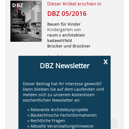
Dieser Artikel erschien in
DBZ 05/2016
Bauen für Kinder
Kindergärten von
raum-z architekten
kadawittfeld
Brücker und Brückner
Detailplanung
x
„Barrierefreie Schwelle“
DBZ Newsletter
Energie Spezial
Montessori-Kita als Passivhaus
Dieser Beitrag hat Ihr Interesse geweckt?
Dann bleiben Sie auf dem Laufenden und
melden sich zu unserem kostenlosen
wöchentlichen Newsletter an:
Heftpate
Prof. Thomas Zimmermann
» Relevante Architekturprojekte
Raum-z architekten
» Bautechnische Fachinformationen
» Rechtliche Fragen
Ressort: Architektur
» Aktuelle Veranstaltungshinweise