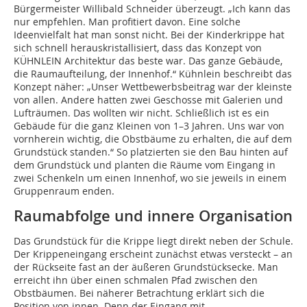
Bürgermeister Willibald Schneider überzeugt. „Ich kann das
nur empfehlen. Man profitiert davon. Eine solche
Ideenvielfalt hat man sonst nicht. Bei der Kinderkrippe hat
sich schnell herauskristallisiert, dass das Konzept von
KÜHNLEIN Architektur das beste war. Das ganze Gebäude,
die Raumaufteilung, der Innenhof.“ Kühnlein beschreibt das
Konzept näher: „Unser Wettbewerbsbeitrag war der kleinste
von allen. Andere hatten zwei Geschosse mit Galerien und
Lufträumen. Das wollten wir nicht. Schließlich ist es ein
Gebäude für die ganz Kleinen von 1–3 Jahren. Uns war von
vornherein wichtig, die Obstbäume zu erhalten, die auf dem
Grundstück standen.“ So platzierten sie den Bau hinten auf
dem Grundstück und planten die Räume vom Eingang in
zwei Schenkeln um einen Innenhof, wo sie jeweils in einem
Gruppenraum enden.
Raumabfolge und innere Organisation
Das Grundstück für die Krippe liegt direkt neben der Schule.
Der Krippeneingang erscheint zunächst etwas versteckt – an
der Rückseite fast an der äußeren Grundstücksecke. Man
erreicht ihn über einen schmalen Pfad zwischen den
Obstbäumen. Bei näherer Betrachtung erklärt sich die
Position von innen. Denn der Eingang mit