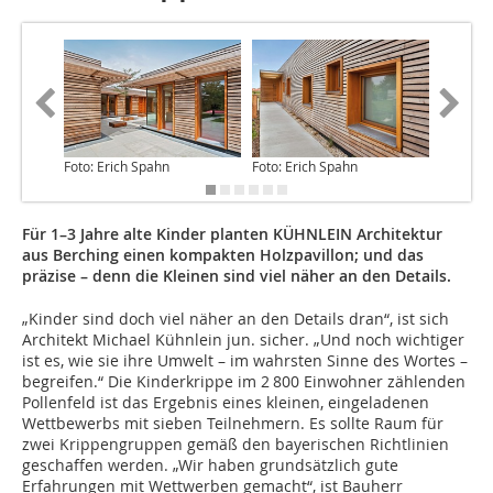
Foto: Erich Spahn
Foto: Erich Spahn
Foto: Er
Für 1–3 Jahre alte Kinder planten KÜHNLEIN Architektur
aus Berching einen kompakten Holzpavillon; und das
präzise – denn die Kleinen sind viel näher an den Details.
„Kinder sind doch viel näher an den Details dran“, ist sich
Architekt Michael Kühnlein jun. sicher. „Und noch wichtiger
ist es, wie sie ihre Umwelt – im wahrsten Sinne des Wortes –
begreifen.“ Die Kinderkrippe im 2 800 Einwohner zählenden
Pollenfeld ist das Ergebnis eines kleinen, eingeladenen
Wettbewerbs mit sieben Teilnehmern. Es sollte Raum für
zwei Krippengruppen gemäß den bayerischen Richt­linien
geschaffen werden. „Wir haben grundsätzlich gute
Erfahrungen mit Wettwerben gemacht“, ist Bauherr