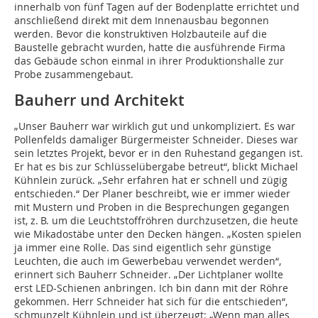
innerhalb von fünf Tagen auf der Bodenplatte errichtet und
anschließend direkt mit dem Innenausbau begonnen
werden. Bevor die konstruktiven Holzbauteile auf die
Baustelle gebracht wurden, hatte die ausführende Firma
das Gebäude schon einmal in ihrer Produktionshalle zur
Probe zusammengebaut.
Bauherr und Architekt
„Unser Bauherr war wirklich gut und unkompliziert. Es war
Pollenfelds damaliger Bürgermeister Schneider. Dieses war
sein letztes Projekt, bevor er in den Ruhestand gegangen ist.
Er hat es bis zur Schlüsselübergabe betreut“, blickt Michael
Kühnlein zurück. „Sehr erfahren hat er schnell und zügig
entschieden.“ Der Planer beschreibt, wie er immer wieder
mit Mustern und Proben in die Besprechungen gegangen
ist, z. B. um die Leuchtstoffröhren durchzusetzen, die heute
wie Mikadostäbe unter den Decken hängen. „Kosten spielen
ja immer eine Rolle. Das sind eigentlich sehr günstige
Leuchten, die auch im Gewerbebau verwendet werden“,
erinnert sich Bauherr Schneider. „Der Lichtplaner wollte
erst LED-Schienen anbringen. Ich bin dann mit der Röhre
gekommen. Herr Schneider hat sich für die entschieden“,
schmunzelt Kühnlein und ist überzeugt: „Wenn man alles