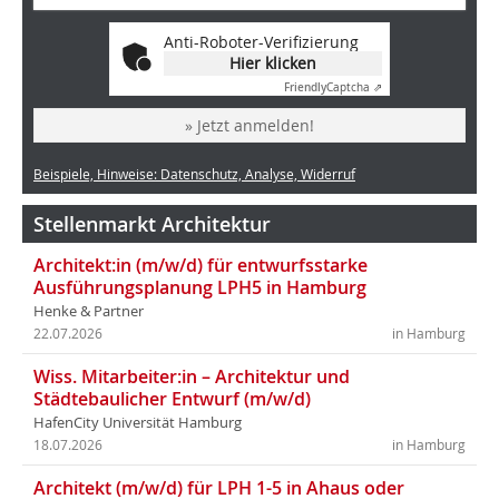
Anti-Roboter-Verifizierung
Hier klicken
Friendly
Captcha ⇗
» Jetzt anmelden!
Beispiele, Hinweise: Datenschutz, Analyse, Widerruf
Stellenmarkt Architektur
Architekt:in (m/w/d) für entwurfsstarke
Ausführungsplanung LPH5 in Hamburg
Henke & Partner
22.07.2026
in Hamburg
Wiss. Mitarbeiter:in – Architektur und
Städtebaulicher Entwurf (m/w/d)
HafenCity Universität Hamburg
18.07.2026
in Hamburg
Architekt (m/w/d) für LPH 1-5 in Ahaus oder