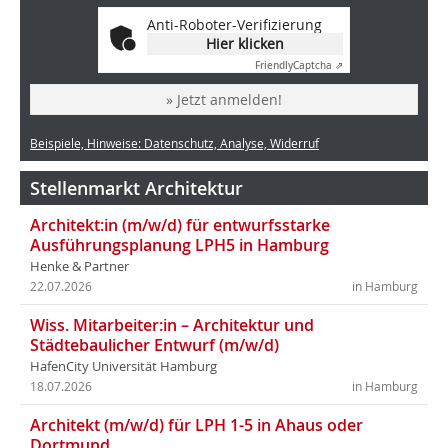
Anti-Roboter-Verifizierung
Hier klicken
Friendly
Captcha ⇗
» Jetzt anmelden!
Beispiele, Hinweise: Datenschutz, Analyse, Widerruf
Stellenmarkt Architektur
Architekt:in (m/w/d) für entwurfsstarke
Ausführungsplanung LPH5 in Hamburg
Henke & Partner
22.07.2026
in Hamburg
Wiss. Mitarbeiter:in – Architektur und
Städtebaulicher Entwurf (m/w/d)
HafenCity Universität Hamburg
18.07.2026
in Hamburg
Architekt (m/w/d) für LPH 1-5 in Ahaus oder
Dortmund