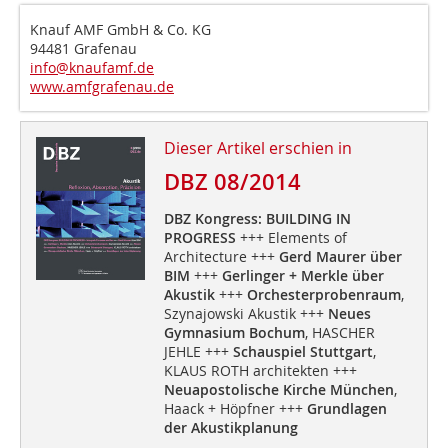
Knauf AMF GmbH & Co. KG
94481 Grafenau
info@knaufamf.de
www.amfgrafenau.de
Dieser Artikel erschien in
DBZ 08/2014
DBZ Kongress: BUILDING IN
PROGRESS
+++ Elements of
Architecture +++
Gerd Maurer über
BIM
+++
Gerlinger + Merkle über
Akustik
+++
Orchesterprobenraum
,
Szynajowski Akustik +++
Neues
Gymnasium Bochum
, HASCHER
JEHLE +++
Schauspiel Stuttgart
,
KLAUS ROTH architekten +++
Neuapostolische Kirche München
,
Haack + Höpfner +++
Grundlagen
der Akustikplanung