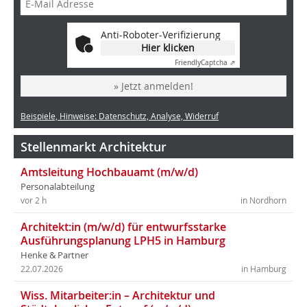
Anti-Roboter-Verifizierung
Hier klicken
Friendly
Captcha ⇗
» Jetzt anmelden!
Beispiele, Hinweise: Datenschutz, Analyse, Widerruf
Stellenmarkt Architektur
Amtsleitung Hochbauamt (m/w/d)
Personalabteilung
vor 2 h
in Nordhorn
Architekt:in (m/w/d) für entwurfsstarke
Ausführungsplanung LPH5 in Hamburg
Henke & Partner
22.07.2026
in Hamburg
Wiss. Mitarbeiter:in – Architektur und