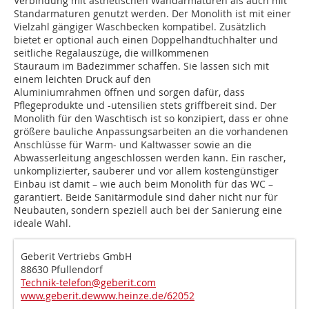
Verbindung mit ästhetischen Wandarmaturen als auch mit
Standarmaturen genutzt werden. Der Monolith ist mit einer
Vielzahl gängiger Waschbecken kompatibel. Zusätzlich
bietet er optional auch einen Doppelhandtuchhalter und
seitliche Regalauszüge, die willkommenen
Stauraum im Badezimmer schaffen. Sie lassen sich mit
einem leichten Druck auf den
Aluminiumrahmen öffnen und sorgen dafür, dass
Pflegeprodukte und -utensilien stets griffbereit sind. Der
Monolith für den Waschtisch ist so konzipiert, dass er ohne
größere bauliche Anpassungsarbeiten an die vorhandenen
Anschlüsse für Warm- und Kaltwasser sowie an die
Abwasserleitung angeschlossen werden kann. Ein rascher,
unkomplizierter, sauberer und vor allem kostengünstiger
Einbau ist damit – wie auch beim Monolith für das WC –
garantiert. Beide Sanitärmodule sind daher nicht nur für
Neubauten, sondern speziell auch bei der Sanierung eine
ideale Wahl.
Geberit Vertriebs GmbH
88630 Pfullendorf
Technik-telefon@geberit.com
www.geberit.de
www.heinze.de/62052