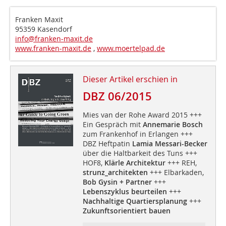
Franken Maxit
95359 Kasendorf
info@franken-maxit.de
www.franken-maxit.de
,
www.moertelpad.de
Dieser Artikel erschien in
DBZ 06/2015
Mies van der Rohe Award 2015 +++
Ein Gespräch mit
Annemarie Bosch
zum Frankenhof in Erlangen +++
DBZ Heftpatin
Lamia Messari-Becker
über die Haltbarkeit des Tuns +++
HOF8,
Klärle Architektur
+++ REH,
strunz_architekten
+++ Elbarkaden,
Bob Gysin + Partner
+++
Lebenszyklus beurteilen
+++
Nachhaltige Quartiersplanung
+++
Zukunftsorientiert bauen