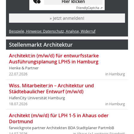
Hier klicken
Friendly
Captcha ⇗
» Jetzt anmelden!
Beispiele, Hinweise: Datenschutz, Analyse, Widerruf
Stellenmarkt Architektur
Architekt:in (m/w/d) für entwurfsstarke
Ausführungsplanung LPH5 in Hamburg
Henke & Partner
22.07.2026
in Hamburg
Wiss. Mitarbeiter:in – Architektur und
Städtebaulicher Entwurf (m/w/d)
HafenCity Universität Hamburg
18.07.2026
in Hamburg
Architekt (m/w/d) für LPH 1-5 in Ahaus oder
Dortmund
farwickgrote partner Architekten BDA Stadtplaner PartmbB
14.07.2026
in Ahaus (+1 weiterer Standort)