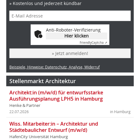
» Kostenlos und jederzeit kündbar
Anti-Roboter-Verifizierung
Hier klicken
Friendly
Captcha ⇗
» Jetzt anmelden!
Beispiele, Hinweise: Datenschutz, Analyse, Widerruf
Stellenmarkt Architektur
Architekt:in (m/w/d) für entwurfsstarke
Ausführungsplanung LPH5 in Hamburg
Henke & Partner
22.07.2026
in Hamburg
Wiss. Mitarbeiter:in – Architektur und
Städtebaulicher Entwurf (m/w/d)
HafenCity Universität Hamburg