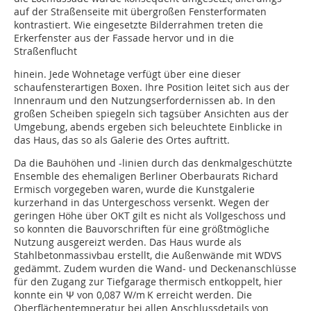
auf der Straßenseite mit übergroßen Fensterformaten
kontrastiert. Wie eingesetzte Bilderrahmen treten die
Erkerfenster aus der Fassade hervor und in die
Straßenflucht
hinein. Jede Wohnetage verfügt über eine dieser
schaufensterartigen Boxen. Ihre Position leitet sich aus der
Innenraum und den Nutzungserfordernissen ab. In den
großen Scheiben spiegeln sich tagsüber Ansichten aus der
Umgebung, abends ergeben sich beleuchtete Einblicke in
das Haus, das so als Galerie des Ortes auftritt.
Da die Bauhöhen und -linien durch das denkmalgeschützte
Ensemble des ehemaligen Berliner Oberbaurats Richard
Ermisch vor­gegeben waren, wurde die Kunstgalerie
kurzerhand in das Untergeschoss versenkt. Wegen der
geringen Höhe über OKT gilt es nicht als Vollgeschoss und
so konnten die Bauvorschriften für eine größtmögliche
Nutzung ausgereizt werden. Das Haus wurde als
Stahlbetonmassivbau erstellt, die Außenwände mit WDVS
gedämmt. Zudem wurden die Wand- und Deckenanschlüsse
für den Zugang zur Tief­garage thermisch entkoppelt, hier
konnte ein Ψ von 0,087 W/m K erreicht werden. Die
Oberflächentemperatur bei allen Anschlussdetails von