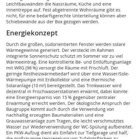
Leichtbauwänden die Nassräume, Küche und eine
Innentreppe auf. Fest abgetrennte Wohnräume gibt es
nicht, für eine bedarfsgerechte Unterteilung können aber
Schiebewände aus der Box gezogen werden.
Energiekonzept
Durch die großen, südorientierten Fenster werden solare
Wärmegewinne generiert. Der versteckt im Rahmen
integrierte Sonnenschutz schützt im Sommer vor zu viel
Wärmeeintrag. Eine kontrollierte Be- und Entlüftungsanlage
mit WRG (98 %) versorgt die Räume mit Frisch­luft. Der
geringe Restheizwärmebedarf wird über eine Wasser/Sole-
Wärmepumpe mit Erdkollektor und eine thermische
Solaranlage (10 m²) bereitgestellt. Das Trinkwasser wird
dezentral in Frischwasserstationen erwärmt, dabei konnte
eine Energieersparnis von 15 % gegenüber zentraler
Erwärmung erreicht werden. Der ökologische Anspruch der
Baugruppe kommt auch durch die Verwendung von
nachhaltig erzeugten Baumaterialien und eine
Grauwasseranlage zum Tragen, die leicht verschmutztes
Wasser zur Wiederverwendung der WC-Spülung aufbereitet.
Ein PKW-Aufzug dient als Einfahrt zur Tiefgarage und half,
die großräumige Versiegelung von Zufahrtsflächen zu