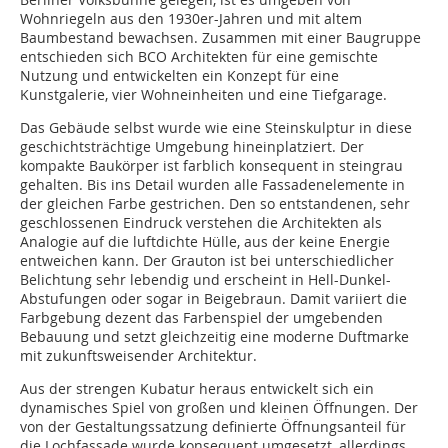
Wohnriegeln aus den 1930er-Jahren und mit altem
Baumbestand bewachsen. Zusammen mit einer Baugruppe
entschieden sich BCO Architekten für eine gemischte
Nutzung und entwickelten ein Konzept für eine
Kunstgalerie, vier Wohneinheiten und eine Tiefgarage.
Das Gebäude selbst wurde wie eine Steinskulptur in diese
geschichtsträchtige Umgebung hineinplatziert. Der
kompakte Baukörper ist farblich konsequent in steingrau
gehalten. Bis ins Detail wurden alle Fassadenelemente in
der gleichen Farbe gestrichen. Den so entstandenen, sehr
geschlossenen Eindruck verstehen die Architekten als
Analogie auf die luftdichte Hülle, aus der keine Energie
entweichen kann. Der Grauton ist bei unterschiedlicher
Belichtung sehr lebendig und erscheint in Hell-Dunkel-
Abstufungen oder sogar in Beigebraun. Damit variiert die
Farbgebung dezent das Farbenspiel der umgebenden
Bebauung und setzt gleichzeitig eine moderne Duftmarke
mit zukunftsweisender Architektur.
Aus der strengen Kubatur heraus entwickelt sich ein
dynamisches Spiel von großen und kleinen Öffnungen. Der
von der Gestaltungssatzung definierte Öffnungsanteil für
die Lochfassade wurde konsequent umgesetzt, allerdings