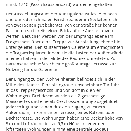
mind. 17 °C (Passivhausstandard) wurden eingehalten.
Der Ausstellungsraum der Kunstgalerie ist fast 5 m hoch
und dank der schmalen Fensterbänder im Sockelbereich
von zwei Seiten gut belichtet. Von der Straße her können
Passanten so bereits einen Blick auf die Aus­stellungen
werfen. Besucher werden von der Empfangs-ebene im
Erdgeschoss über eine Treppe zur Ausstellungsebene hin­
unter geleitet. Den stützenfreien Galerieraum ermöglichten
die Tragwerksplaner, indem sie die Lasten der Außenwände
in einen Balken in der Mitte des Raumes umleiteten. Zur
Gartenseite schließt sich eine großräumige Terrasse zur
Nutzung für die Galerie an.
Der Eingang zu den Wohneinheiten befindet sich in der
Mitte des Hauses. Eine steingraue, unscheinbare Tür führt
in das Treppengeschoss und von dort in die vier
Wohnungen. Drei davon wurden als 2-geschossige
Maisonettes und eine als Geschosswohnung ausgebildet.
Jede verfügt über einen direkten Zugang zu einem
Außenraum, in Form einer Terrasse, eines Balkons oder
Dachterrasse. Die Wohnungen haben eine Deckenhöhe von
3 m und Lufträume bis zu 6,5 m Höhe. In jeder der
loftartigen Wohnungen nimmt eine zentrale Box aus