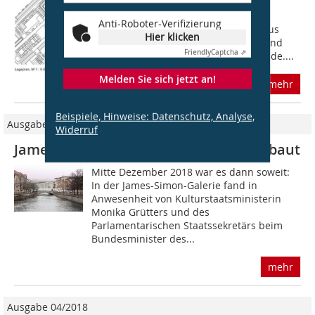
Als in seinem Kölner Stadtteil Sülz ein
Wettbewerb für lokale Baugruppen
Anti-Roboter-Verifizierung
ausgelobt wurde, ergriff Architekt Klaus
Hier klicken
Zeller mit vier Freunden die Chance und
Friendly
Captcha ⇗
gründete die Baugruppe Sülzer Freunde....
Melden Sie sich jetzt an!
mehr
Beispiele, Hinweise: Datenschutz, Analyse,
Ausgabe 02/2019
Widerruf
James Simon Galerie, Berlin, fertig gebaut
Mitte Dezember 2018 war es dann soweit:
In der James-Simon-Galerie fand in
Anwesenheit von Kulturstaatsministerin
Monika Grütters und des
Parlamentarischen Staatssekretärs beim
Bundesminister des...
mehr
Ausgabe 04/2018