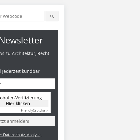
Newsletter
s zu Architektur, Recht
d jederzeit kündbar
oboter-Verifizierung
Hier klicken
Friendly
Captcha ⇗
etzt anmelden!
e: Datenschutz, Analyse,