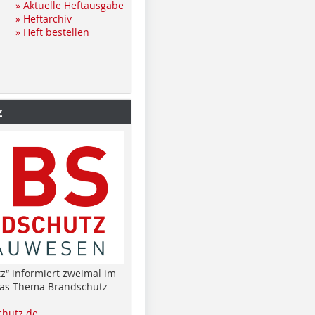
» Aktuelle Heftausgabe
» Heftarchiv
» Heft bestellen
z
z“ informiert zweimal im
das Thema Brandschutz
hutz.de