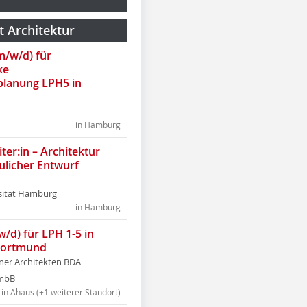
t Architektur
(m/w/d) für
ke
lanung LPH5 in
in Hamburg
ter:in – Architektur
ulicher Entwurf
sität Hamburg
in Hamburg
w/d) für LPH 1-5 in
Dortmund
tner Architekten BDA
tmbB
in Ahaus (+1 weiterer Standort)