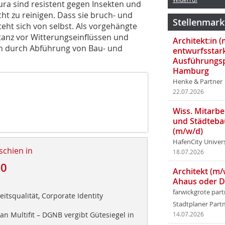
tura sind resistent gegen Insekten und
ht zu reinigen. Dass sie bruch- und
Stellenmark
teht sich von selbst. Als vorgehängte
tanz vor Witterungseinflüssen und
Architekt:in 
en durch Abführung von Bau- und
entwurfsstar
Ausführungsp
Hamburg
Henke & Partner
22.07.2026
Wiss. Mitarbei
und Städteba
(m/w/d)
HafenCity Univer
schien in
18.07.2026
10
Architekt (m/
Ahaus oder 
farwickgrote par
eitsqualität, Corporate Identity
Stadtplaner Par
n Multifit – DGNB vergibt Gütesiegel in
14.07.2026