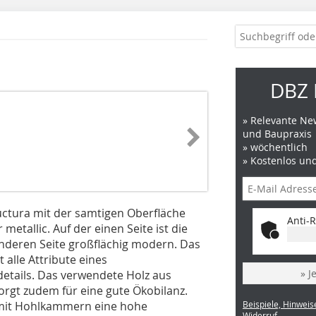
DBZ 
» Relevante New
und Baupraxis
» wöchentlich
» Kostenlos un
ructura mit der samtigen Oberfläche
Anti-R
metallic. Auf der einen Seite ist die
 anderen Seite großflächig modern. Das
 alle Attribute eines
» J
etails. Das verwendete Holz aus
 sorgt zudem für eine gute Ökobilanz.
g mit Hohlkammern eine hohe
Beispiele, Hinweis
Widerruf