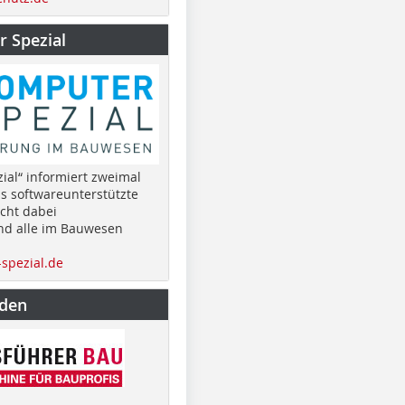
 Spezial
ial“ informiert zweimal
as softwareunterstützte
cht dabei
nd alle im Bauwesen
spezial.de
nden