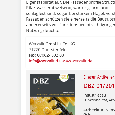
Eigenstabilität auf. Die Fassadenprofile Struc
Pilze, wasserabweisend, wartungsarm und leic
schlagfest sind, sogar bei starkem Hagel, vers
Fassaden schützen sie einerseits die Bausubs
andererseits vor Funktionsbeeinträchtigung
Nutzungsfeuchte.
Werzalit GmbH + Co. KG
71720 Oberstenfeld
Fax: 07062/ 502 08
info@werzalit.de
www.werzalit.de
Dieser Artikel er
DBZ 01/20
Industriebau
Funktionalität, Arb
Architektur:
NiroSa
Gold