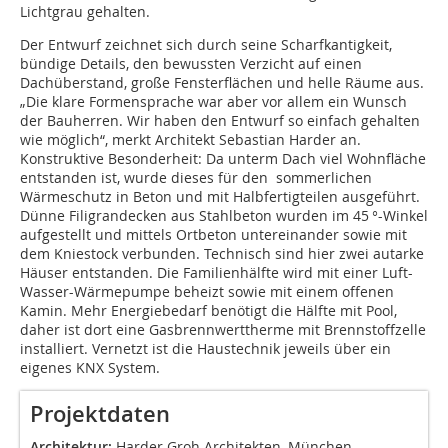
Lichtgrau gehalten.
Der Entwurf zeichnet sich durch seine Scharfkantigkeit,
bündige Details, den bewussten Verzicht auf einen
Dachüberstand, große Fensterflächen und helle Räume aus.
„Die klare Formensprache war aber vor allem ein Wunsch
der Bauherren. Wir haben den Entwurf so einfach gehalten
wie möglich“, merkt Architekt Sebastian Harder an.
Konstruktive Besonderheit: Da unterm Dach viel Wohnfläche
entstanden ist, wurde dieses für den sommerlichen
Wärmeschutz in Beton und mit Halbfertigteilen ausgeführt.
Dünne Filigrandecken aus Stahlbeton wurden im 45 °-Winkel
aufgestellt und mittels Ortbeton untereinander sowie mit
dem Kniestock verbunden. Technisch sind hier zwei autarke
Häuser entstanden. Die Familienhälfte wird mit einer Luft-
Wasser-Wärmepumpe beheizt sowie mit einem offenen
Kamin. Mehr Energiebedarf benötigt die Hälfte mit Pool,
daher ist dort eine Gasbrennwerttherme mit Brennstoffzelle
installiert. Vernetzt ist die Haustechnik jeweils über ein
eigenes KNX System.
Projektdaten
Architektur:
Harder Groh Architekten, München,