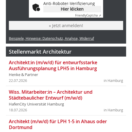
Anti-Roboter-Verifizierung
Hier klicken
Friendly
Captcha ⇗
» Jetzt anmelden!
Beispiele, Hinweise: Datenschutz, Analyse, Widerruf
Stellenmarkt Architektur
Architekt:in (m/w/d) für entwurfsstarke
Ausführungsplanung LPH5 in Hamburg
Henke & Partner
22.07.2026
in Hamburg
Wiss. Mitarbeiter:in – Architektur und
Städtebaulicher Entwurf (m/w/d)
HafenCity Universität Hamburg
18.07.2026
in Hamburg
Architekt (m/w/d) für LPH 1-5 in Ahaus oder
Dortmund