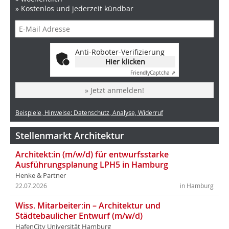
» Kostenlos und jederzeit kündbar
Anti-Roboter-Verifizierung
Hier klicken
Friendly
Captcha ⇗
» Jetzt anmelden!
Beispiele, Hinweise: Datenschutz, Analyse, Widerruf
Stellenmarkt Architektur
Architekt:in (m/w/d) für entwurfsstarke
Ausführungsplanung LPH5 in Hamburg
Henke & Partner
22.07.2026
in Hamburg
Wiss. Mitarbeiter:in – Architektur und
Städtebaulicher Entwurf (m/w/d)
HafenCity Universität Hamburg