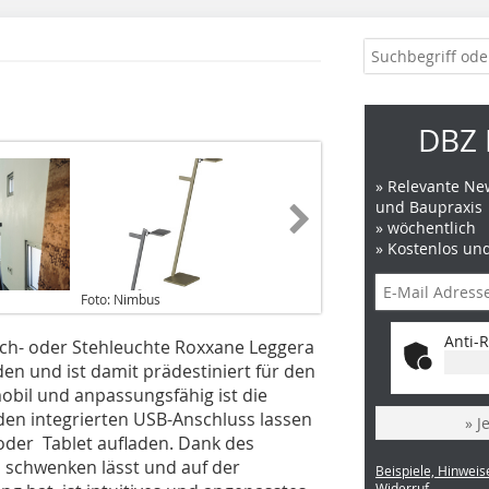
DBZ 
» Relevante New
und Baupraxis
» wöchentlich
» Kostenlos un
Foto: Nimbus
Anti-R
sch- oder Stehleuchte Roxxane Leggera
en und ist damit prädestiniert für den
 mobil und anpassungsfähig ist die
 den integrierten USB-Anschluss lassen
» J
der Tablet aufladen. Dank des
 schwenken lässt und auf der
Beispiele, Hinweis
Widerruf