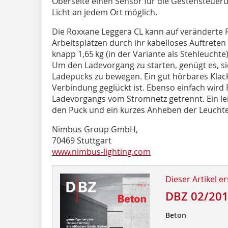
Oberseite einen Sensor für die Gestensteuerun
Licht an jedem Ort möglich.
Die Roxxane Leggera CL kann auf verändert
Arbeitsplätzen durch ihr kabelloses Auftreten
knapp 1,65 kg (in der Variante als Stehleuchte
Um den Ladevorgang zu starten, genügt es, si
Ladepucks zu bewegen. Ein gut hörbares Klack 
Verbindung geglückt ist. Ebenso einfach wir
Ladevorgangs vom Stromnetz getrennt. Ein lei
den Puck und ein kurzes Anheben der Leuchte
Nimbus Group GmbH,
70469 Stuttgart
www.nimbus-lighting.com
Dieser Artikel er
DBZ 02/20
Beton