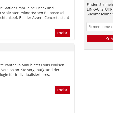
Finden Sie mehr
ie Sattler GmbH eine Tisch- und
EINKAUFSFÜHRE
 schlichten zylindrischen Betonsockel
Suchmaschine f
uchtenkopf. Bei der Avveni Concrete steht
mehr
A
te Panthella Mini bietet Louis Poulsen
 Version an. Sie sorgt aufgrund der
gie für individualisierbares,
.
mehr