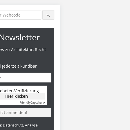
Newsletter
s zu Architektur, Recht
d jederzeit kündbar
oboter-Verifizierung
Hier klicken
Friendly
Captcha ⇗
etzt anmelden!
e: Datenschutz, Analyse,