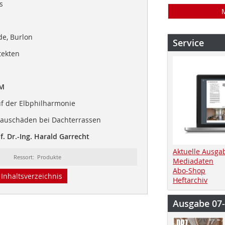
s
e, Burlon
Service
tekten
IM
uf der Elbphilharmonie
auschäden bei Dachterrassen
. Dr.-Ing. Harald Garrecht
Aktuelle Ausga
Ressort: Produkte
Mediadaten
Abo-Shop
Inhaltsverzeichnis
Heftarchiv
Ausgabe 07