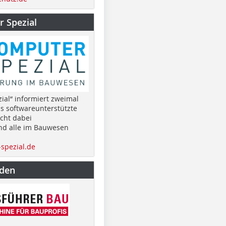
 Spezial
ial“ informiert zweimal
as softwareunterstützte
cht dabei
nd alle im Bauwesen
spezial.de
nden