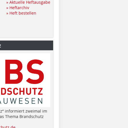
» Aktuelle Heftausgabe
» Heftarchiv
» Heft bestellen
z
z“ informiert zweimal im
das Thema Brandschutz
hutz.de