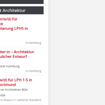
t Architektur
(m/w/d) für
ke
lanung LPH5 in
in Hamburg
ter:in – Architektur
ulicher Entwurf
sität Hamburg
in Hamburg
w/d) für LPH 1-5 in
Dortmund
tner Architekten BDA
tmbB
in Ahaus (+1 weiterer Standort)