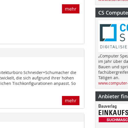
mehr
CS Computer
„Computer Spez
im Jahr über d
Bauen und spri
fachübergreife
hitekturbüro Schneider+Schumacher die
Tätigen an.
wickelt, die sich aufgrund ihrer hohen
www.computer-
lichen Tischkonfigurationen anpasst. So
Anbieter fi
mehr