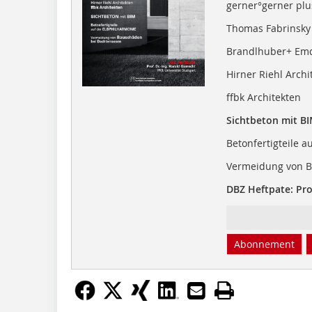
gerner°gerner plu
Thomas Fabrinsky
Brandlhuber+ Emd
Hirner Riehl Archi
ffbk Architekten
Sichtbeton mit B
Betonfertigteile a
Vermeidung von B
DBZ Heftpate: Prof
Abonnement