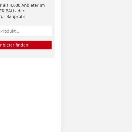
 als 4.000 Anbieter im
R BAU - der
ür Bauprofis!
nbieter finden!