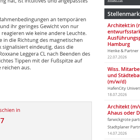
g hat, ist intuitives und angepasstes
Stellenmark
e Rahmenbedingungen an temporären
Architekt:in 
 und ihr geringes Gewicht von nur
entwurfsstar
) reagieren wie keine andere Leuchte.
Ausführungsp
e in die Richtung des magnetischen
Hamburg
signalisiert eindeutig, dass die
Henke & Partner
d Roxxane Leggera CL nach Beenden des
22.07.2026
chtes Tippen mit der Fußspitze auf
 reichen aus.
Wiss. Mitarbei
und Städteba
(m/w/d)
HafenCity Univer
18.07.2026
Architekt (m/
schien in
Ahaus oder 
17
farwickgrote par
Stadtplaner Par
14.07.2026