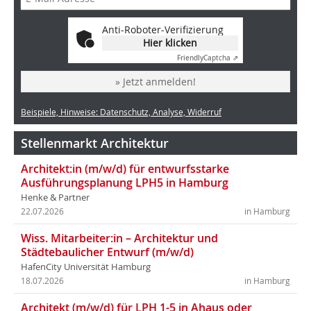
Anti-Roboter-Verifizierung
Hier klicken
Friendly
Captcha ⇗
» Jetzt anmelden!
Beispiele, Hinweise: Datenschutz, Analyse, Widerruf
Stellenmarkt Architektur
Architekt:in (m/w/d) für entwurfsstarke
Ausführungsplanung LPH5 in Hamburg
Henke & Partner
22.07.2026
in Hamburg
Wiss. Mitarbeiter:in – Architektur und
Städtebaulicher Entwurf (m/w/d)
HafenCity Universität Hamburg
18.07.2026
in Hamburg
Architekt (m/w/d) für LPH 1-5 in Ahaus oder