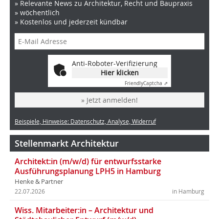
» Relevante News zu Architektur, Recht und Baupraxis
» wöchentlich
» Kostenlos und jederzeit kündbar
Anti-Roboter-Verifizierung
Hier klicken
Friendly
Captcha ⇗
» Jetzt anmelden!
Beispiele, Hinweise: Datenschutz, Analyse, Widerruf
Stellenmarkt Architektur
Architekt:in (m/w/d) für entwurfsstarke
Ausführungsplanung LPH5 in Hamburg
Henke & Partner
22.07.2026
in Hamburg
Wiss. Mitarbeiter:in – Architektur und