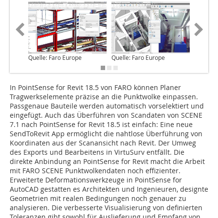
Quelle: Faro Europe
Quelle: Faro Europe
Quelle: 
In PointSense for Revit 18.5 von FARO können Planer
Tragwerkselemente präzise an die Punktwolke einpassen.
Passgenaue Bauteile werden automatisch vorselektiert und
eingefügt. Auch das Überführen von Scandaten von SCENE
7.1 nach PointSense for Revit 18.5 ist einfach: Eine neue
SendToRevit App ermöglicht die nahtlose Überführung von
Koordinaten aus der Scanansicht nach Revit. Der Umweg
des Exports und Bearbeitens in VirtuSurv entfällt. Die
direkte Anbindung an PointSense for Revit macht die Arbeit
mit FARO SCENE Punktwolkendaten noch effizienter.
Erweiterte Deformationswerkzeuge in PointSense for
AutoCAD gestatten es Architekten und Ingenieuren, designte
Geometrien mit realen Bedingungen noch genauer zu
analysieren. Die verbesserte Visualisierung von definierten
Toleranzen gibt sowohl für Auslieferung und Empfang von