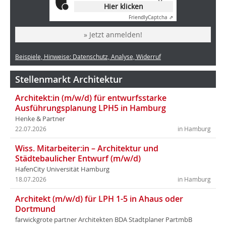
Hier klicken
Friendly
Captcha ⇗
» Jetzt anmelden!
Beispiele, Hinweise: Datenschutz, Analyse, Widerruf
Stellenmarkt Architektur
Architekt:in (m/w/d) für entwurfsstarke
Ausführungsplanung LPH5 in Hamburg
Henke & Partner
22.07.2026
in Hamburg
Wiss. Mitarbeiter:in – Architektur und
Städtebaulicher Entwurf (m/w/d)
HafenCity Universität Hamburg
18.07.2026
in Hamburg
Architekt (m/w/d) für LPH 1-5 in Ahaus oder
Dortmund
farwickgrote partner Architekten BDA Stadtplaner PartmbB