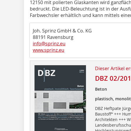
12150 mit polierten Glaskanten wird ganzfläch
bedruckt. Die LED-Beleuchtung ist in der Aus
Farbwechsler erhältlich und kann mittels ein
Joh. Sprinz GmbH & Co. KG
88191 Ravensburg
info@sprinz.eu
www.sprinz.eu
Dieser Artikel er
DBZ 02/20
Beton
plastisch, monoli
DBZ Heftpate Jürg
Baustoff“ +++ Hum
Architekten +++ W
Landesberufsschul
Hochleistungswer