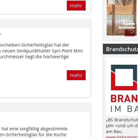
mehr
r
nscheiben-Sicherheitsglas hat der
Brandschut
n neuen Senkpunkthalter Spri-Point Mini
urchmesser liegt die hochwertige
mehr
„BS Brandschut
Jahr rund um 
z hat eine sorgfältig abgestimmte
am Bau.
en-Sicherheitsglas für die Küche
www.bsbrandsc