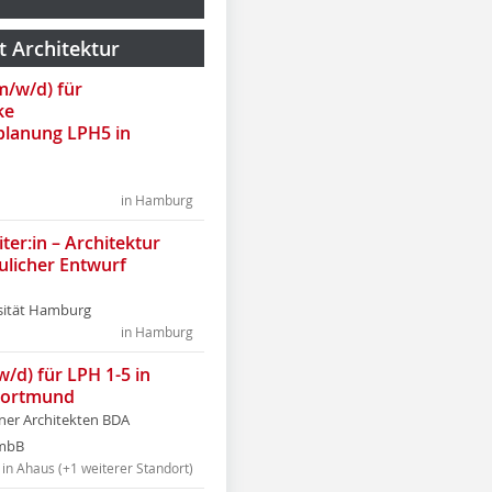
t Architektur
(m/w/d) für
ke
lanung LPH5 in
in Hamburg
ter:in – Architektur
ulicher Entwurf
sität Hamburg
in Hamburg
w/d) für LPH 1-5 in
Dortmund
tner Architekten BDA
tmbB
in Ahaus (+1 weiterer Standort)