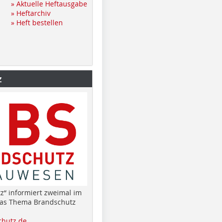
» Aktuelle Heftausgabe
» Heftarchiv
» Heft bestellen
z
z“ informiert zweimal im
das Thema Brandschutz
hutz.de