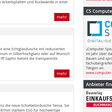
n Arbeitsplatten und Rückwände in einer
CS Computer
mehr
ist eine Echtglasdusche mit reduzierten
„Computer Spez
nium in Silberhochglanz oder auf Wunsch
im Jahr über d
iff Saphir betont die transparente
Bauen und spri
fachübergreife
Tätigen an.
www.computer-
mehr
Anbieter fi
inz die neue Schiebetürdusche Tansa. Sie
us 8?mm starkem ESG für hochwertige