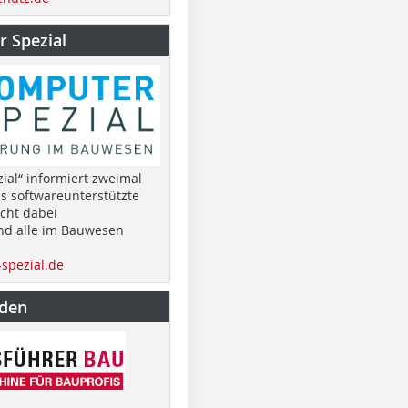
 Spezial
ial“ informiert zweimal
as softwareunterstützte
cht dabei
nd alle im Bauwesen
spezial.de
nden