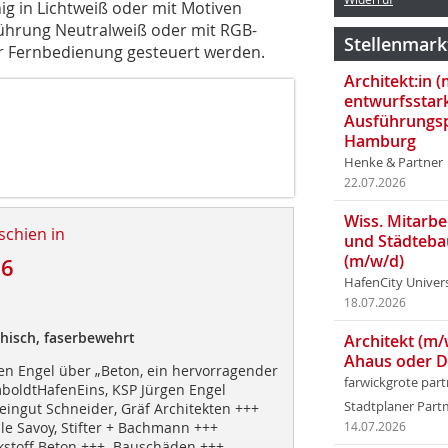
ig in Lichtweiß oder mit Motiven
führung Neutralweiß oder mit RGB-
Stellenmark
er Fernbedienung gesteuert werden.
Architekt:in 
entwurfsstar
Ausführungsp
Hamburg
Henke & Partner
22.07.2026
Wiss. Mitarbei
schien in
und Städteba
(m/w/d)
16
HafenCity Univer
18.07.2026
thisch, faserbewehrt
Architekt (m/
Ahaus oder 
en Engel über „Beton, ein hervorragender
farwickgrote par
boldtHafenEins, KSP Jürgen Engel
Stadtplaner Par
eingut Schneider, Gräf Architekten +++
e Savoy, Stifter + Bachmann +++
14.07.2026
kstoff Beton +++ Bauschäden +++