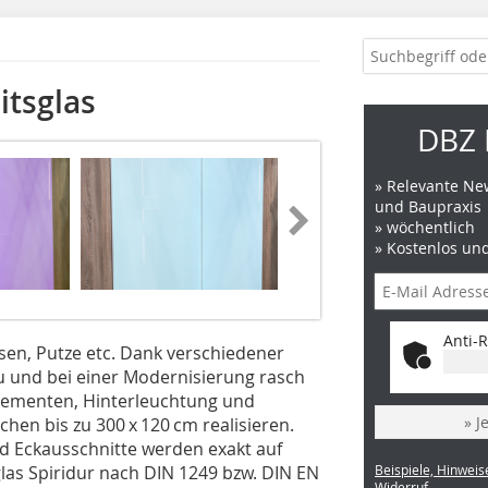
itsglas
DBZ 
» Relevante New
und Baupraxis
» wöchentlich
» Kostenlos un
Anti-R
sen, Putze etc. Dank verschiedener
u und bei einer Modernisierung rasch
lementen, Hinterleuchtung und
» J
chen bis zu 300 x 120 cm realisieren.
d Eckausschnitte werden exakt auf
las Spiridur nach DIN 1249 bzw. DIN EN
Beispiele, Hinweis
Widerruf