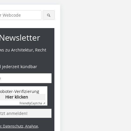
Newsletter
s zu Architektur, Recht
d jederzeit kündbar
oboter-Verifizierung
Hier klicken
Friendly
Captcha ⇗
etzt anmelden!
e: Datenschutz, Analyse,