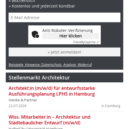
» wöchentlich
» Kostenlos und jederzeit kündbar
Anti-Roboter-Verifizierung
Hier klicken
Friendly
Captcha ⇗
» Jetzt anmelden!
Beispiele, Hinweise: Datenschutz, Analyse, Widerruf
Stellenmarkt Architektur
Architekt:in (m/w/d) für entwurfsstarke
Ausführungsplanung LPH5 in Hamburg
Henke & Partner
22.07.2026
in Hamburg
Wiss. Mitarbeiter:in – Architektur und
Städtebaulicher Entwurf (m/w/d)
HafenCity Universität Hamburg