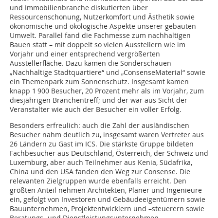
und Immobilien­branche diskutierten über
Ressourcenschonung, Nutzerkomfort und Ästhetik sowie
ökonomische und ökologische Aspekte unserer gebauten
Umwelt. Parallel fand die Fachmesse zum nach­haltigen
Bauen statt – mit doppelt so vielen Ausstellern wie im
Vorjahr und einer entsprechend vergrößerten
Ausstellerfläche. Dazu kamen die Sonderschauen
„Nachhaltige Stadtquartiere“ und „ConsenseMaterial“ sowie
ein Themenpark zum Sonnenschutz. Insgesamt kamen
knapp 1 900 Besucher, 20 Prozent mehr als im Vorjahr, zum
diesjährigen Branchentreff; und der war aus Sicht der
Veranstalter wie auch der Besucher ein voller Erfolg.
Besonders erfreulich: auch die Zahl der ausländischen
Besucher nahm deutlich zu, ins­gesamt waren Vertreter aus
26 Ländern zu Gast im ICS. Die stärkste Gruppe bildeten
Fach­besucher aus Deutschland, Österreich, der Schweiz und
Luxemburg, aber auch Teilnehmer aus Kenia, Südafrika,
China und den USA fanden den Weg zur Consense. Die
relevan­ten Zielgruppen wurde ebenfalls erreicht. Den
größten Anteil nehmen Architekten, Planer und Ingenieure
ein, gefolgt von Investoren und Gebäudeeigentümern sowie
Bauunternehmen, Projektentwicklern und –steuerern sowie
Beratungs- und Dienstleistungsunternehmen.