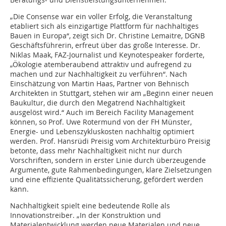
„Die Consense war ein voller Erfolg, die Veranstaltung
etabliert sich als einzigartige Plattform für nachhaltiges
Bauen in Europa“, zeigt sich Dr. Christine Lemaitre, DGNB
Geschäftsführerin, erfreut über das große Interesse. Dr.
Niklas Maak, FAZ-Journalist und Keynotespeaker forderte,
„Ökologie atemberaubend attraktiv und aufregend zu
machen und zur Nachhaltigkeit zu verführen“. Nach
Einschätzung von Martin Haas, Partner von Behnisch
Architekten in Stuttgart, stehen wir am „Beginn einer neuen
Baukultur, die durch den Megatrend Nachhaltigkeit
ausgelöst wird.“ Auch im Bereich Facility Management
können, so Prof. Uwe Rotermund von der FH Münster,
Energie- und Lebenszykluskosten nachhaltig optimiert
werden. Prof. Hansrüdi Preisig vom Architekturbüro Preisig
betonte, dass mehr Nachhaltigkeit nicht nur durch
Vorschriften, sondern in erster Linie durch überzeugende
Argumente, gute Rahmenbedingungen, klare Zielsetzun­gen
und eine effiziente Qualitätssicherung, gefördert werden
kann.
Nachhaltigkeit spielt eine bedeutende Rolle als
Innovationstreiber. „In der Konstruktion und
Materialentwicklung werden neue Materialen und neue