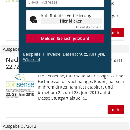
mit Ausstellern der gesamten Bau- und
Immobilienwirtschaft  das sind die
Anti-Roboter-Verifizierung
Erfolgsgaranten der Consense in Stuttgart.
Hier klicken
Bei...
Friendly
Captcha ⇗
mehr
Melden Sie sich jetzt an!
Ausgabe 05/2010
Beispiele, Hinweise: Datenschutz, Analyse,
Nachhaltigkeit – quo vadis? Consense am
Widerruf
22./23. Juni 2010, Stuttgart
Die Consense, internationaler Kongress und
Fachmesse für Nachhaltiges Bauen, hat sich
in ihrem dritten Jahr fest etabliert und
bringt am 22. und 23. Juni 2010 auf der
Messe Stuttgart aktuelle...
mehr
Ausgabe 05/2012