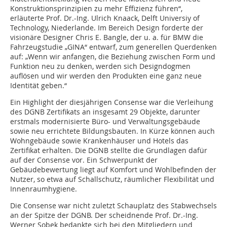
Konstruktionsprinzipien zu mehr Effizienz führen“,
erläuterte Prof. Dr.-Ing. Ulrich Knaack, Delft Universiy of
Technology, Niederlande. Im Bereich Design forderte der
visionäre Designer Chris E. Bangle, der u. a. für BMW die
Fahrzeugstudie „GINA“ entwarf, zum generellen Querdenken
auf: „Wenn wir anfangen, die Beziehung zwischen Form und
Funktion neu zu denken, werden sich Designdogmen
auflösen und wir werden den Produkten eine ganz neue
Identität geben.“
Ein Highlight der diesjährigen Consense war die Verleihung
des DGNB Zertifikats an insgesamt 29 Objekte, darunter
erstmals modernisierte Büro- und Verwaltungsgebäude
sowie neu errichtete Bildungsbauten. In Kürze können auch
Wohngebäude sowie Krankenhäuser und Hotels das
Zertifikat erhalten. Die DGNB stellte die Grundlagen dafür
auf der Consense vor. Ein Schwerpunkt der
Gebäudebewertung liegt auf Komfort und Wohlbefinden der
Nutzer, so etwa auf Schallschutz, räumlicher Flexibilität und
Innenraumhygiene.
Die Consense war nicht zuletzt Schauplatz des Stabwechsels
an der Spitze der DGNB. Der scheidnende Prof. Dr.-Ing.
Werner Sobek bedankte sich bei den Mitgliedern und