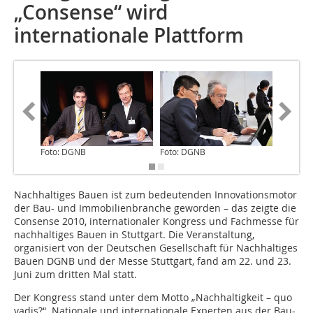
„Consense“ wird
internationale Plattform
Foto: DGNB
Foto: DGNB
Foto: D
Nachhaltiges Bauen ist zum bedeutenden Innovationsmotor
der Bau- und Immobilienbranche geworden – das zeigte die
Consense 2010, internationaler Kongress und Fachmesse für
nachhaltiges Bauen in Stuttgart. Die Veranstaltung,
organisiert von der Deutschen Gesellschaft für Nachhaltiges
Bauen DGNB und der Messe Stuttgart, fand am 22. und 23.
Juni zum dritten Mal statt.
Der Kongress stand unter dem Motto „Nach­haltigkeit – quo
vadis?“. Nationale und interna­tionale Experten aus der Bau-