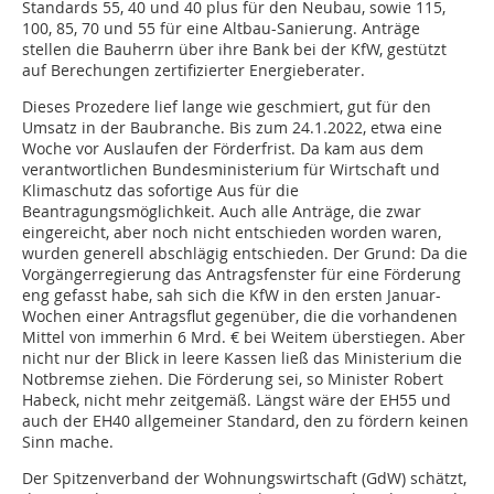
Standards 55, 40 und 40 plus für den Neubau, sowie 115,
100, 85, 70 und 55 für eine Altbau-Sanierung. Anträge
stellen die Bauherrn über ihre Bank bei der KfW, gestützt
auf Berechungen zertifizierter Energieberater.
Dieses Prozedere lief lange wie geschmiert, gut für den
Umsatz in der Baubranche. Bis zum 24.1.2022, etwa eine
Woche vor Auslaufen der Förderfrist. Da kam aus dem
verantwortlichen Bundesministerium für Wirtschaft und
Klimaschutz das sofortige Aus für die
Beantragungsmöglichkeit. Auch alle Anträge, die zwar
eingereicht, aber noch nicht entschieden worden waren,
wurden generell abschlägig entschieden. Der Grund: Da die
Vorgängerregierung das Antragsfenster für eine Förderung
eng gefasst habe, sah sich die KfW in den ersten Januar-
Wochen einer Antragsflut gegenüber, die die vorhandenen
Mittel von immerhin 6 Mrd. € bei Weitem überstiegen. Aber
nicht nur der Blick in leere Kassen ließ das Ministerium die
Notbremse ziehen. Die Förderung sei, so Minister Robert
Habeck, nicht mehr zeitgemäß. Längst wäre der EH55 und
auch der EH40 allgemeiner Standard, den zu fördern keinen
Sinn mache.
Der Spitzenverband der Wohnungswirtschaft (GdW) schätzt,