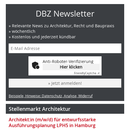
DBZ Newsletter
» Relevante News zu Architektur, Recht und Baupraxis
» wöchentlich
» Kostenlos und jederzeit kündbar
Anti-Roboter-Verifizierung
Hier klicken
Friendly
Captcha ⇗
» Jetzt anmelden!
Beispiele, Hinweise: Datenschutz, Analyse, Widerruf
Stellenmarkt Architektur
Architekt:in (m/w/d) für entwurfsstarke
Ausführungsplanung LPH5 in Hamburg