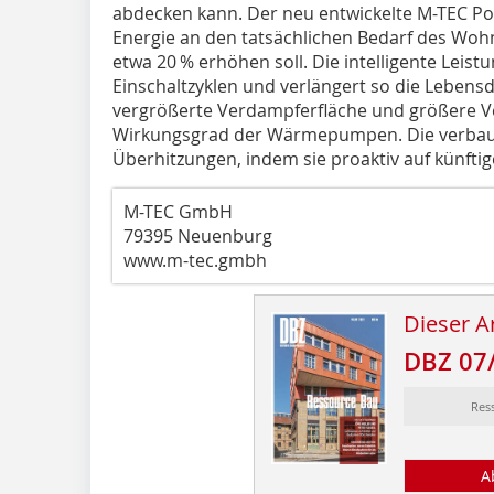
abdecken kann. Der neu entwickelte M-TEC Pow
Energie an den tatsächlichen Bedarf des Wo
etwa 20 % erhöhen soll. Die intelligente Leist
Einschaltzyklen und verlängert so die Leben
vergrößerte Verdampferfläche und größere 
Wirkungsgrad der Wärmepumpen. Die verbaut
Überhitzungen, indem sie proaktiv auf künfti
M-TEC GmbH
79395 Neuenburg
www.m-tec.gmbh
Dieser Ar
DBZ 07
Res
A