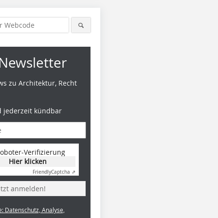
Newsletter
s zu Architektur, Recht
d jederzeit kündbar
oboter-Verifizierung
Hier klicken
Friendly
Captcha ⇗
etzt anmelden!
e: Datenschutz, Analyse,