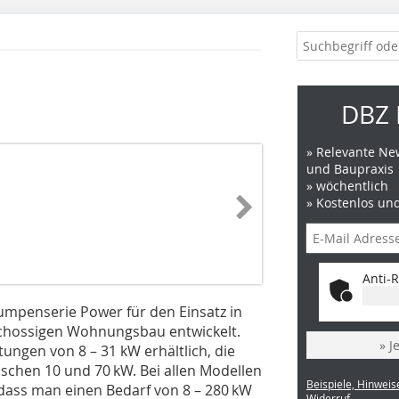
DBZ 
» Relevante New
und Baupraxis
» wöchentlich
» Kostenlos un
Anti-R
mpenserie Power für den Einsatz in
hossigen Wohnungsbau entwickelt.
» J
ungen von 8 – 31 kW erhältlich, die
chen 10 und 70 kW. Bei allen Modellen
Beispiele, Hinweis
o dass man einen Bedarf von 8 – 280 kW
Widerruf