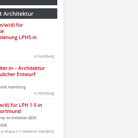
t Architektur
(m/w/d) für
ke
lanung LPH5 in
in Hamburg
ter:in – Architektur
ulicher Entwurf
sität Hamburg
in Hamburg
w/d) für LPH 1-5 in
Dortmund
tner Architekten BDA
tmbB
in Ahaus (+1 weiterer Standort)