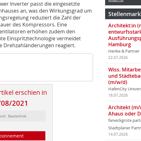
er Inverter passt die eingesetzte
hnhauses an, was den Wirkungsgrad um
Stellenmark
ungsregelung reduziert die Zahl der
sdauer des Kompressors. Eine
Architekt:in 
Ventilatoren erhöhen zudem den
entwurfsstar
Ausführungsp
e Einspritztechnologie vermeidet
Hamburg
ge Drehzahländerungen reagiert.
Henke & Partner
22.07.2026
Wiss. Mitarbei
und Städteba
(m/w/d)
HafenCity Univer
tikel erschien in
18.07.2026
/08/2021
Architekt (m/
Ahaus oder 
sort: Bautechnik
farwickgrote par
Stadtplaner Par
14.07.2026
bonnement