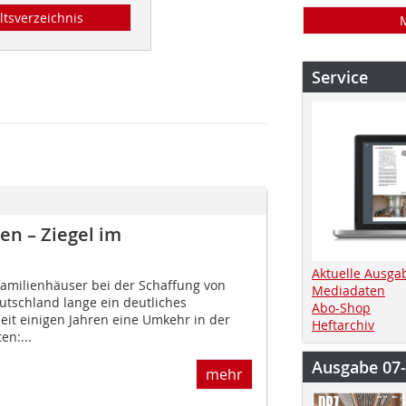
ltsverzeichnis
Service
en – Ziegel im
Aktuelle Ausga
amilienhäuser bei der Schaffung von
Mediadaten
schland lange ein deutliches
Abo-Shop
seit einigen Jahren eine Umkehr in der
Heftarchiv
en:...
Ausgabe 07
mehr