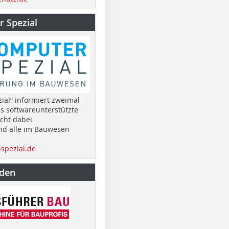
 Spezial
ial“ informiert zweimal
as softwareunterstützte
cht dabei
nd alle im Bauwesen
spezial.de
nden