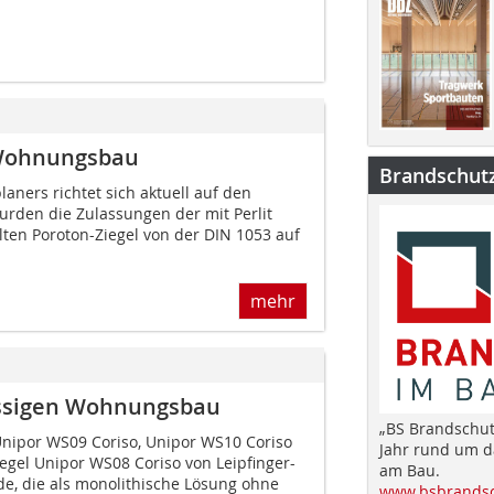
 Wohnungsbau
Brandschut
laners richtet sich aktuell auf den
urden die Zulassungen der mit Perlit
lten Poroton-Ziegel von der DIN 1053 auf
mehr
ossigen Wohnungsbau
„BS Brandschut
nipor WS09 Coriso, Unipor WS10 Coriso
Jahr rund um 
egel Unipor WS08 Coriso von Leipfinger-
am Bau.
, die als monolithische Lösung ohne
www.bsbrandsc