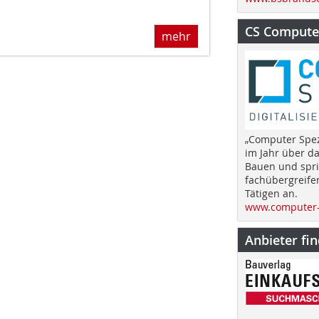
CS Computer
mehr
„Computer Spez
im Jahr über d
Bauen und spri
fachübergreife
Tätigen an.
www.computer-
Anbieter fi