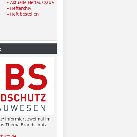
» Aktuelle Heftausgabe
» Heftarchiv
» Heft bestellen
z
z“ informiert zweimal im
das Thema Brandschutz
hutz.de