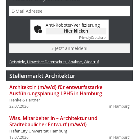
Anti-Roboter-Verifizierung
Hier klicken
Friendly
Captcha ⇗
» Jetzt anmelden!
Beispiele, Hinweise: Datenschutz, Analyse, Widerruf
Stellenmarkt Architektur
Architekt:in (m/w/d) für entwurfsstarke
Ausführungsplanung LPH5 in Hamburg
Henke & Partner
22.07.2026
in Hamburg
Wiss. Mitarbeiter:in – Architektur und
Städtebaulicher Entwurf (m/w/d)
HafenCity Universität Hamburg
18.07.2026
in Hamburg