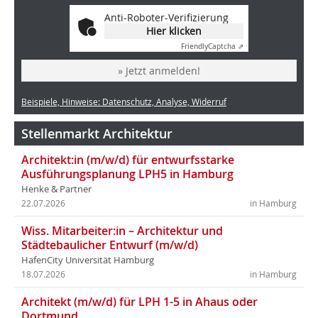
Anti-Roboter-Verifizierung
Hier klicken
Friendly
Captcha ⇗
» Jetzt anmelden!
Beispiele, Hinweise: Datenschutz, Analyse, Widerruf
Stellenmarkt Architektur
Architekt:in (m/w/d) für entwurfsstarke
Ausführungsplanung LPH5 in Hamburg
Henke & Partner
22.07.2026
in Hamburg
Wiss. Mitarbeiter:in – Architektur und
Städtebaulicher Entwurf (m/w/d)
HafenCity Universität Hamburg
18.07.2026
in Hamburg
Architekt (m/w/d) für LPH 1-5 in Ahaus oder
Dortmund