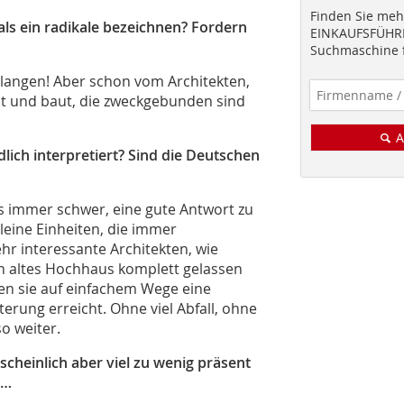
Finden Sie mehr
als ein radikale bezeichnen? Fordern
EINKAUFSFÜHRE
Suchmaschine f
erlangen! Aber schon vom Architekten,
nt und baut, die zweckgebunden sind
A
lich interpretiert? Sind die Deutschen
 es immer schwer, eine gute Antwort zu
kleine Einheiten, die immer
ehr interessante Architekten, wie
in altes Hochhaus komplett gelassen
en sie auf einfachem Wege eine
erung erreicht. Ohne viel Abfall, ohne
o weiter.
scheinlich aber viel zu wenig präsent
 …