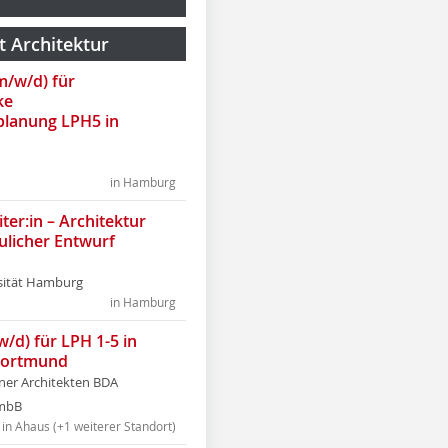
t Architektur
(m/w/d) für
ke
lanung LPH5 in
in Hamburg
ter:in – Architektur
ulicher Entwurf
sität Hamburg
in Hamburg
w/d) für LPH 1-5 in
Dortmund
tner Architekten BDA
tmbB
in Ahaus (+1 weiterer Standort)