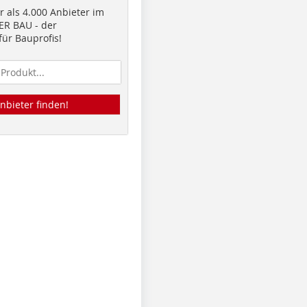
 als 4.000 Anbieter im
R BAU - der
ür Bauprofis!
nbieter finden!