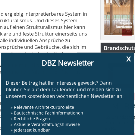
nd ergiebig interpretierbares System in
rukturalismus. Und dieses System
n auf einen Strukturalismus hier kann
 klare und feste Struktur einerseits uns
 alle individuellen Ansprüche zu
Ansprüche und Gebräuche, die sich im
Brandschut
 Transformatorische des Systems.
x
DBZ Newsletter
wir eine möglichst große Zahl von
bination Vielfalt in der Einfachheit
Dieser Beitrag hat Ihr Interesse geweckt? Dann
bleiben Sie auf dem Laufenden und melden sich zu
ade den Verwaltungsbau in Apeldoorn
unserem kostenlosen wöchentlichen Newsletter an:
ieber auf das Manhattan-Modell. Hier
 Planer sehr viel Freiheit in der
» Relevante Architekturprojekte
cht ein großes Dach, wie hier bei
» Bautechnische Fachinformationen
as Unerwartete.
„BS Brandschut
» Rechtliche Fragen
Jahr rund um 
» Aktuelle Veranstaltungshinweise
ter Raum?
am Bau.
» jederzeit kündbar
www.bsbrandsc