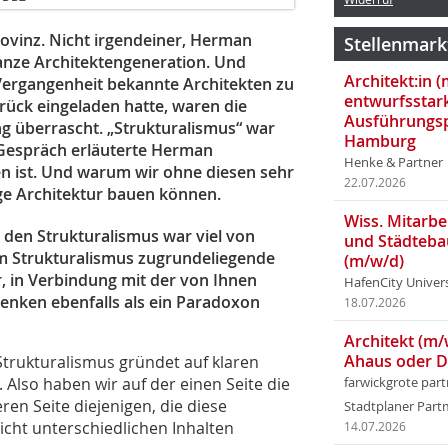
Provinz. Nicht irgend­einer, Herman
Stellenmark
ganze Architektengeneration. Und
Architekt:in 
Vergangenheit bekannte Archi­tekten zu
entwurfsstar
ück einge­laden hatte, waren die
Ausführungsp
 überrascht. „Strukturalismus“ war
Hamburg
Gespräch erläuterte Herman
Henke & Partner
n ist. Und warum wir ohne diesen sehr
22.07.2026
ge Architektur bauen können.
Wiss. Mitarbei
 den Strukturalismus war viel von
und Städteba
m Strukturalismus zugrundeliegende
(m/w/d)
, in Verbindung mit der von Ihnen
HafenCity Univer
Denken ebenfalls als ein Paradoxon
18.07.2026
Architekt (m/
Ahaus oder 
trukturalismus gründet auf klaren
. Also haben wir auf der einen Seite die
farwickgrote par
ren Seite diejenigen, die diese
Stadtplaner Par
eicht unterschiedlichen Inhalten
14.07.2026