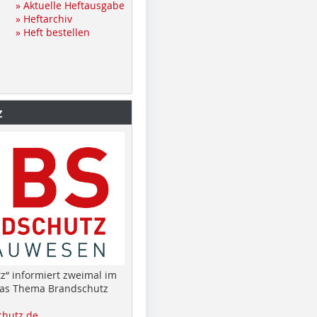
» Aktuelle Heftausgabe
» Heftarchiv
» Heft bestellen
z
z“ informiert zweimal im
das Thema Brandschutz
hutz.de