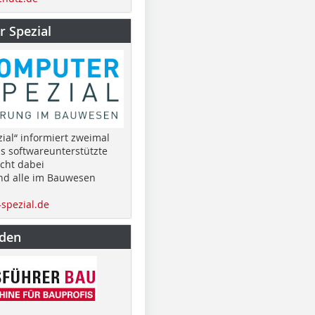
 Spezial
ial“ informiert zweimal
as softwareunterstützte
cht dabei
nd alle im Bauwesen
spezial.de
nden