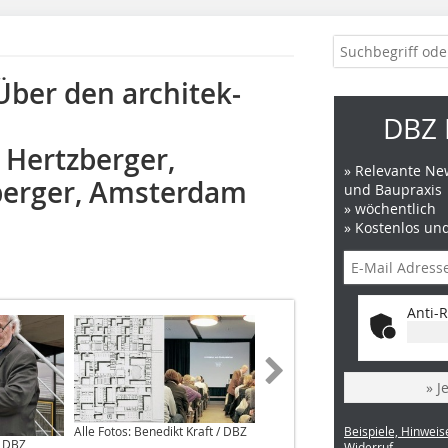
ber den architek­
DBZ 
 Hertzberger,
» Relevante New
zberger, Amsterdam
und Baupraxis
» wöchentlich
» Kostenlos un
Anti-R
» J
Alle Fotos: Benedikt Kraft / DBZ
Beispiele, Hinweis
/ DBZ
Widerruf