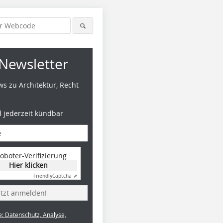
Newsletter
s zu Architektur, Recht
d jederzeit kündbar
oboter-Verifizierung
Hier klicken
Friendly
Captcha ⇗
etzt anmelden!
e: Datenschutz, Analyse,