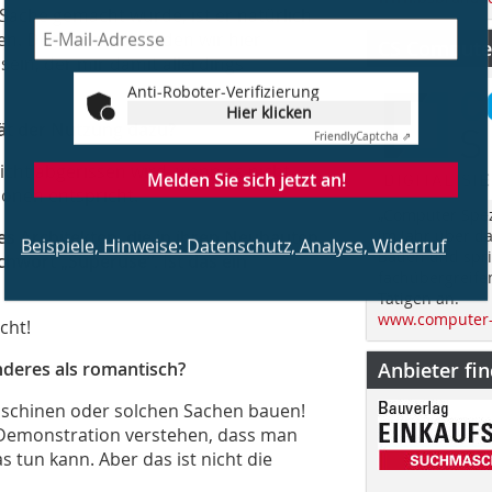
Sache gemacht wurde, ist er natürlich
en. Der Raum, über den wir hier
CS Computer
in, der mir damit allerdings
Anti-Roboter-Verifizierung
Hier klicken
ität der Nutzung dazu?
Friendly
Captcha ⇗
icht abgerissen wird, wenn es nicht
Melden Sie sich jetzt an!
onen entspricht.
„Computer Spez
es Architekten, die in ihren Neubauten
im Jahr über d
Beispiele, Hinweise: Datenschutz, Analyse, Widerruf
Bauen und spri
chwort „Superuse“. Ist das ein
fachübergreife
Tätigen an.
www.computer-
cht!
nderes als romantisch?
Anbieter fi
aschinen oder solchen Sachen bauen!
 Demonstration verstehen, dass man
tun kann. Aber das ist nicht die