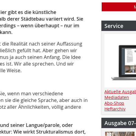
er gibt es die künstliche
lb derer Städtebau variiert wird. Sie
lerdings – wenn überhaupt – nur im
Service
 kann.
t die Realität nach seiner Auffassung
ießlich gefüllt hat. Aber gehen wir
smus ja auch seinen Anfang. Die Idee
 ist. Wir alle sprechen. Und wir
lle Weise.
Aktuelle Ausga
n Sie, wenn man verschiedene
Mediadaten
en sie die gleiche Sprache, aber auch in
Abo-Shop
tz aller Ähnlichkeiten, völlig andere
Heftarchiv
Ausgabe 07
und seiner Langue/parole, oder
ktur: Wie wirkt Strukturalismus dort,