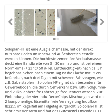
Soloplan-HF ist eine Ausgleichsmasse, mit der direkt
nutzbare Böden im Innen-und Außenbereich erstellt
werden können. Die hochfeste zementäre Verlaufsmasse
deckt eine Bandbreite von 3 – 30 mm ab und ist bei einem
Normklima (+ 23 °C/ 50 % rel. Luftfeuchtigkeit) nach ca. 3 h
begehbar. Schon nach einem Tag ist die Fläche mit PKWs
befahrbar, nach drei Tagen mit schweren Fahrzeugen, wie
z.B. Gabelstaplern. Soloplan-HF eignet sich besonders für
Gewerbeböden, die durch Gehverkehr bzw. luft-, vollgummi-
und vulkollanbereifte Fahrzeuge frequentiert werden. Zur
Einbindung der vier Indu-DecorChips-Mischungen wird die
2-komponentige, lösemittelfreie Versiegelung Indufloor-
IB2255 im Regelfall am Folgetag aufgerollt. Soloplan-HF ist
sehr emissionsarm und hat das Gütesiegel Emicode EC1+.