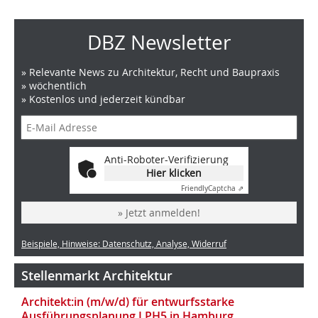
DBZ Newsletter
» Relevante News zu Architektur, Recht und Baupraxis
» wöchentlich
» Kostenlos und jederzeit kündbar
Anti-Roboter-Verifizierung
Hier klicken
Friendly
Captcha ⇗
» Jetzt anmelden!
Beispiele, Hinweise: Datenschutz, Analyse, Widerruf
Stellenmarkt Architektur
Architekt:in (m/w/d) für entwurfsstarke
Ausführungsplanung LPH5 in Hamburg