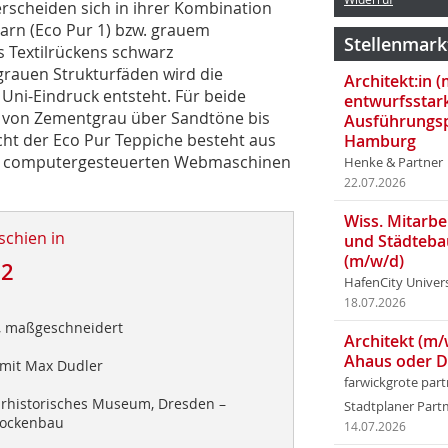
erscheiden sich in ihrer Kombination
arn (Eco Pur 1) bzw. grauem
Stellenmark
s Textilrückens schwarz
rauen Strukturfäden wird die
Architekt:in 
 Uni-Eindruck entsteht. Für beide
entwurfsstar
, von Zementgrau über Sandtöne bis
Ausführungsp
cht der Eco Pur Teppiche besteht aus
Hamburg
ten computergesteuerten Webmaschinen
Henke & Partner
22.07.2026
Wiss. Mitarbei
schien in
und Städteba
(m/w/d)
12
HafenCity Univer
18.07.2026
v, maßgeschneidert
Architekt (m/
Ahaus oder 
 mit Max Dudler
farwickgrote par
ärhistorisches Museum, Dresden –
Stadtplaner Par
rockenbau
14.07.2026