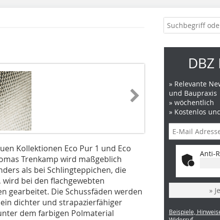
DBZ 
» Relevante New
und Baupraxis
» wöchentlich
» Kostenlos un
euen Kollektionen Eco Pur 1 und Eco
Anti-R
Thomas Trenkamp wird maßgeblich
ders als bei Schlingteppichen, die
 wird bei den flachgewebten
» J
en gearbeitet. Die Schussfäden werden
ein dichter und strapazierfähiger
nter dem farbigen Polmaterial
Beispiele, Hinweis
Widerruf