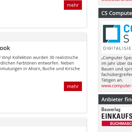
mehr
CS Computer
Look
Vinyl Kollektion wurden 30 realistische
„Computer Spez
edlichen Farbtönen entworfen. Neben
im Jahr über d
anmutungen in Ahorn, Buche und Kirsche
Bauen und spri
fachübergreife
Tätigen an.
www.computer-
mehr
Anbieter fi