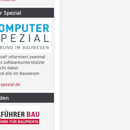
 Spezial
ial“ informiert zweimal
as softwareunterstützte
cht dabei
nd alle im Bauwesen
spezial.de
nden