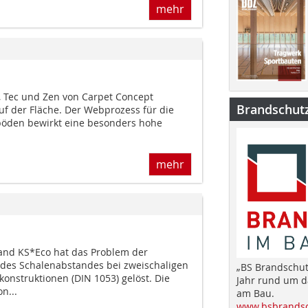
mehr
n, Tec und Zen von Carpet Concept
Brandschut
uf der Fläche. Der Webprozess für die
öden bewirkt eine besonders hohe
mehr
and KS*Eco hat das Problem der
des Schalenabstandes bei zweischaligen
„BS Brandschut
nstruktionen (DIN 1053) gelöst. Die
Jahr rund um 
n...
am Bau.
www.bsbrandsc