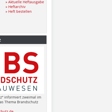
» Aktuelle Heftausgabe
» Heftarchiv
» Heft bestellen
z
z“ informiert zweimal im
das Thema Brandschutz
hutz.de