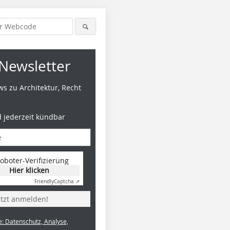
Newsletter
s zu Architektur, Recht
d jederzeit kündbar
oboter-Verifizierung
Hier klicken
Friendly
Captcha ⇗
etzt anmelden!
e: Datenschutz, Analyse,