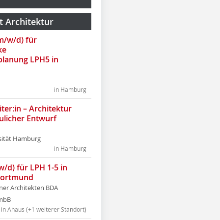
t Architektur
(m/w/d) für
ke
lanung LPH5 in
in Hamburg
ter:in – Architektur
ulicher Entwurf
sität Hamburg
in Hamburg
w/d) für LPH 1-5 in
Dortmund
tner Architekten BDA
tmbB
in Ahaus (+1 weiterer Standort)