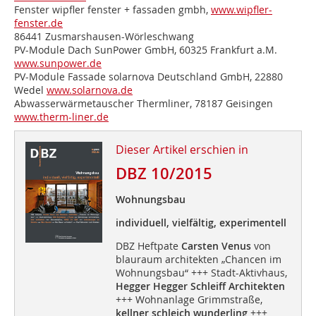
Fenster
wipfler fenster + fassaden gmbh,
www.wipfler-
fenster.de
86441 Zusmarshausen-Wörleschwang
PV-Module Dach
SunPower GmbH, 60325 Frankfurt a.M.
www.sunpower.de
PV-Module Fassade
solarnova Deutschland GmbH, 22880
Wedel
www.solarnova.de
Abwasserwärmetauscher
Thermliner, 78187 Geisingen
www.therm-liner.de
Dieser Artikel erschien in
DBZ 10/2015
Wohnungsbau
individuell, vielfältig, experimentell
DBZ Heftpate
Carsten Venus
von
blauraum architekten „Chancen im
Wohnungsbau“ +++ Stadt-Aktivhaus,
Hegger Hegger Schleiff Architekten
+++ Wohnanlage Grimmstraße,
kellner schleich wunderling
+++