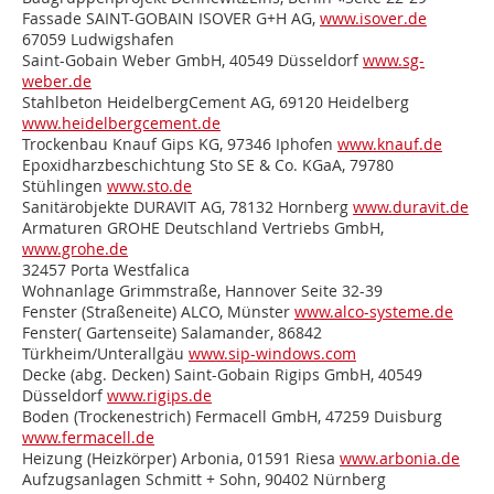
Fassade
SAINT-GOBAIN ISOVER G+H AG,
www.isover.de
67059 Ludwigshafen
Saint-Gobain Weber GmbH, 40549 Düsseldorf
www.sg-
weber.de
Stahlbeton
HeidelbergCement AG, 69120 Heidelberg
www.heidelbergcement.de
Trockenbau
Knauf Gips KG, 97346 Iphofen
www.knauf.de
Epoxidharzbeschichtung
Sto SE & Co. KGaA, 79780
Stühlingen
www.sto.de
Sanitärobjekte
DURAVIT AG, 78132 Hornberg
www.duravit.de
Armaturen
GROHE Deutschland Vertriebs GmbH,
www.grohe.de
32457 Porta Westfalica
Wohnanlage Grimmstraße, Hannover Seite 32-39
Fenster (Straßeneite)
ALCO, Münster
www.alco-systeme.de
Fenster( Gartenseite)
Salamander, 86842
Türkheim/Unterallgäu
www.sip-windows.com
Decke (abg. Decken)
Saint-Gobain Rigips GmbH, 40549
Düsseldorf
www.rigips.de
Boden (Trockenestrich)
Fermacell GmbH, 47259 Duisburg
www.fermacell.de
Heizung (Heizkörper)
Arbonia, 01591 Riesa
www.arbonia.de
Aufzugsanlagen
Schmitt + Sohn, 90402 Nürnberg