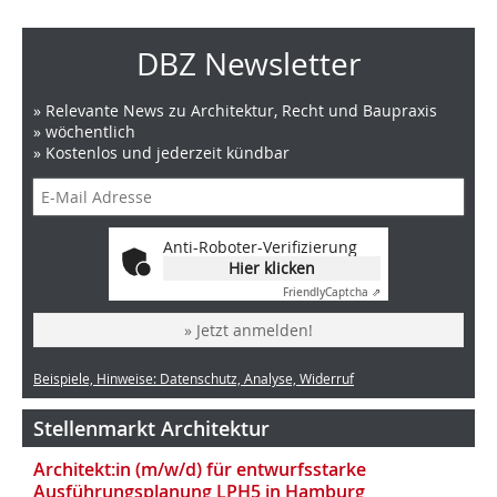
DBZ Newsletter
» Relevante News zu Architektur, Recht und Baupraxis
» wöchentlich
» Kostenlos und jederzeit kündbar
Anti-Roboter-Verifizierung
Hier klicken
Friendly
Captcha ⇗
» Jetzt anmelden!
Beispiele, Hinweise: Datenschutz, Analyse, Widerruf
Stellenmarkt Architektur
Architekt:in (m/w/d) für entwurfsstarke
Ausführungsplanung LPH5 in Hamburg