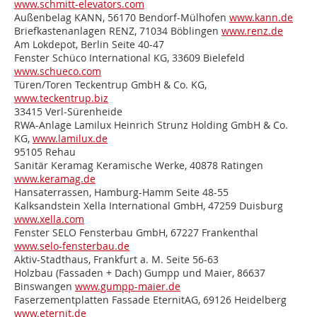
www.schmitt-elevators.com
Außenbelag
KANN, 56170 Bendorf-Mülhofen
www.kann.de
Briefkastenanlagen
RENZ, 71034 Böblingen
www.renz.de
Am Lokdepot, Berlin Seite 40-47
Fenster
Schüco International KG, 33609 Bielefeld
www.schueco.com
Türen/Toren
Teckentrup GmbH & Co. KG,
www.teckentrup.biz
33415 Verl-Sürenheide
RWA-Anlage
Lamilux Heinrich Strunz Holding GmbH & Co.
KG,
www.lamilux.de
95105 Rehau
Sanitär
Keramag Keramische Werke, 40878 Ratingen
www.keramag.de
Hansaterrassen, Hamburg-Hamm Seite 48-55
Kalksandstein
Xella International GmbH, 47259 Duisburg
www.xella.com
Fenster
SELO Fensterbau GmbH, 67227 Frankenthal
www.selo-fensterbau.de
Aktiv-Stadthaus, Frankfurt a. M. Seite 56-63
Holzbau (Fassaden + Dach)
Gumpp und Maier, 86637
Binswangen
www.gumpp-maier.de
Faserzementplatten Fassade
EternitAG, 69126 Heidelberg
www.eternit.de