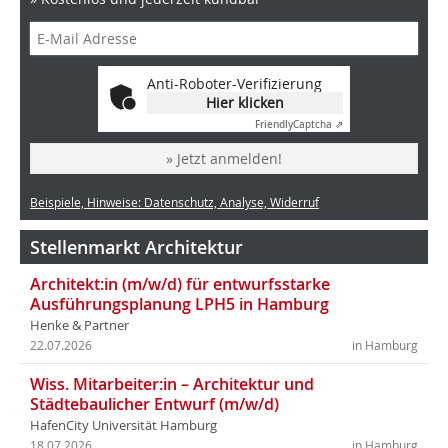
Anti-Roboter-Verifizierung
Hier klicken
Friendly
Captcha ⇗
» Jetzt anmelden!
Beispiele, Hinweise: Datenschutz, Analyse, Widerruf
Stellenmarkt Architektur
Architekt:in (m/w/d) für entwurfsstarke
Ausführungsplanung LPH5 in Hamburg
Henke & Partner
22.07.2026
in Hamburg
Wiss. Mitarbeiter:in – Architektur und
Städtebaulicher Entwurf (m/w/d)
HafenCity Universität Hamburg
18.07.2026
in Hamburg