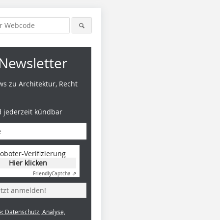
Newsletter
s zu Architektur, Recht
d jederzeit kündbar
oboter-Verifizierung
Hier klicken
Friendly
Captcha ⇗
etzt anmelden!
e: Datenschutz, Analyse,