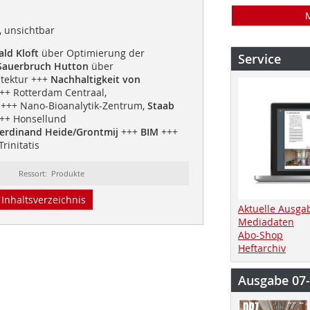
t, unsichtbar
ld Kloft
über Optimierung der
Service
Sauerbruch Hutton
über
itektur +++
Nachhaltigkeit von
++ Rotterdam Centraal,
+++ Nano-Bioanalytik-Zentrum,
Staab
++ Honsellund
erdinand Heide/Grontmij
+++
BIM
+++
Trinitatis
Ressort: Produkte
Inhaltsverzeichnis
Aktuelle Ausga
Mediadaten
Abo-Shop
Heftarchiv
Ausgabe 07