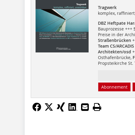
Tragwerk
komplex, raffinier
DBZ Heftpate Hara
Bauprozesse +++
Preise in der Arch
Straßenbrücken
+
Team CS/ARCADIS
Architekten/osd
+
Osthafenbrücke,
F
Propsteikirche St. 
Abonnement