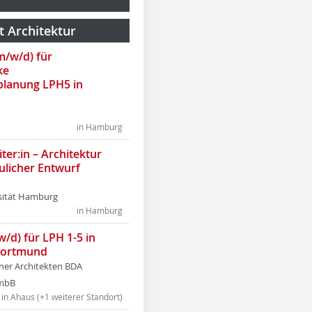
t Architektur
(m/w/d) für
ke
lanung LPH5 in
in Hamburg
ter:in – Architektur
ulicher Entwurf
sität Hamburg
in Hamburg
w/d) für LPH 1-5 in
Dortmund
tner Architekten BDA
tmbB
in Ahaus (+1 weiterer Standort)