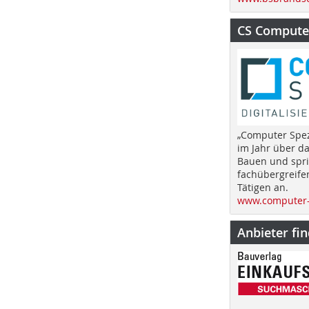
CS Computer
„Computer Spez
im Jahr über d
Bauen und spri
fachübergreife
Tätigen an.
www.computer-
Anbieter fi