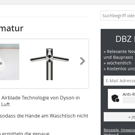
rmatur
DBZ 
» Relevante New
und Baupraxis
» wöchentlich
» Kostenlos un
Anti-R
e Airblade Technologie von Dyson in
 Luft
 sodass die Hände am Waschtisch nicht
» J
Beispiele, Hinweis
n ermitteln die genaue
Widerruf