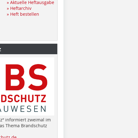
» Aktuelle Heftausgabe
» Heftarchiv
» Heft bestellen
z
z“ informiert zweimal im
das Thema Brandschutz
hutz.de