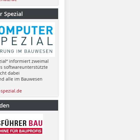
 Spezial
ial“ informiert zweimal
as softwareunterstützte
cht dabei
nd alle im Bauwesen
spezial.de
nden