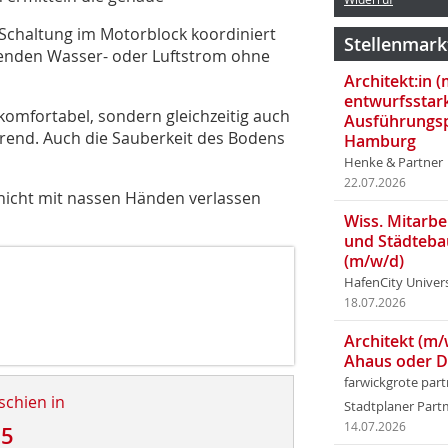
Schaltung im Motorblock koordiniert
Stellenmark
henden Wasser- oder Luftstrom ohne
Architekt:in 
entwurfsstar
omfortabel, sondern gleichzeitig auch
Ausführungsp
arend. Auch die Sauberkeit des Bodens
Hamburg
Henke & Partner
22.07.2026
nicht mit nassen Händen verlassen
Wiss. Mitarbei
und Städteba
(m/w/d)
HafenCity Univer
18.07.2026
Architekt (m/
Ahaus oder 
farwickgrote par
schien in
Stadtplaner Par
14.07.2026
15