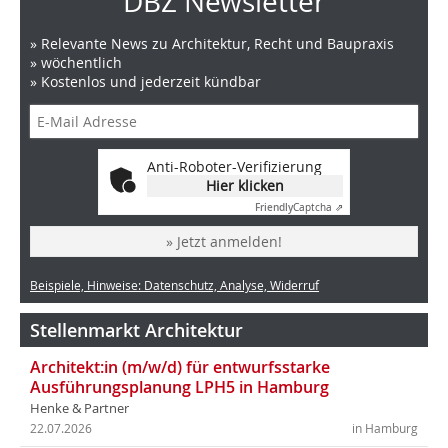
DBZ Newsletter
» Relevante News zu Architektur, Recht und Baupraxis
» wöchentlich
» Kostenlos und jederzeit kündbar
Anti-Roboter-Verifizierung
Hier klicken
Friendly
Captcha ⇗
» Jetzt anmelden!
Beispiele, Hinweise: Datenschutz, Analyse, Widerruf
Stellenmarkt Architektur
Architekt:in (m/w/d) für entwurfsstarke
Ausführungsplanung LPH5 in Hamburg
Henke & Partner
22.07.2026
in Hamburg