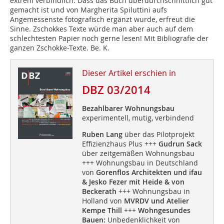
extrem verbindlich. Dass das Buch überdurchschnittlich gut
gemacht ist und von Margherita Spiluttini aufs
Angemessenste fotografisch ergänzt wurde, erfreut die
Sinne. Zschokkes Texte würde man aber auch auf dem
schlechtesten Papier noch gerne lesen! Mit Bibliografie der
ganzen Zschokke-Texte. Be. K.
Dieser Artikel erschien in
DBZ 03/2014
Bezahlbarer Wohnungsbau
experimentell, mutig, verbindend
Ruben Lang
über das Pilotprojekt
Effizienzhaus Plus +++
Gudrun Sack
über zeitgemäßen Wohnungsbau
+++ Wohnungsbau in Deutschland
von
Gorenflos Architekten und ifau
& Jesko Fezer mit Heide & von
Beckerath
+++ Wohnungsbau in
Holland von
MVRDV und Atelier
Kempe Thill
+++
Wohngesundes
Bauen:
Unbedenklichkeit von