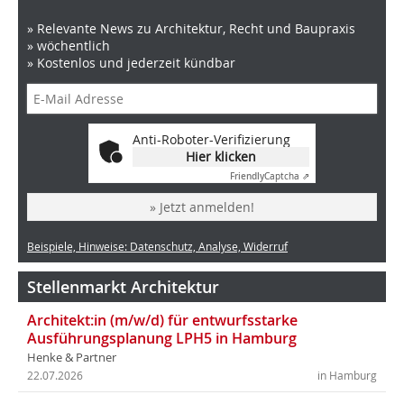
» Relevante News zu Architektur, Recht und Baupraxis
» wöchentlich
» Kostenlos und jederzeit kündbar
Anti-Roboter-Verifizierung
Hier klicken
Friendly
Captcha ⇗
» Jetzt anmelden!
Beispiele, Hinweise: Datenschutz, Analyse, Widerruf
Stellenmarkt Architektur
Architekt:in (m/w/d) für entwurfsstarke
Ausführungsplanung LPH5 in Hamburg
Henke & Partner
22.07.2026
in Hamburg