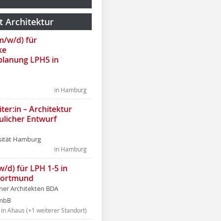
t Architektur
(m/w/d) für
ke
lanung LPH5 in
in Hamburg
ter:in – Architektur
ulicher Entwurf
sität Hamburg
in Hamburg
w/d) für LPH 1-5 in
Dortmund
tner Architekten BDA
tmbB
in Ahaus (+1 weiterer Standort)