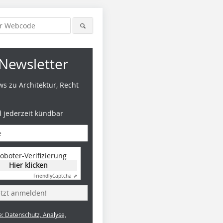
Newsletter
s zu Architektur, Recht
d jederzeit kündbar
oboter-Verifizierung
Hier klicken
Friendly
Captcha ⇗
etzt anmelden!
e: Datenschutz, Analyse,