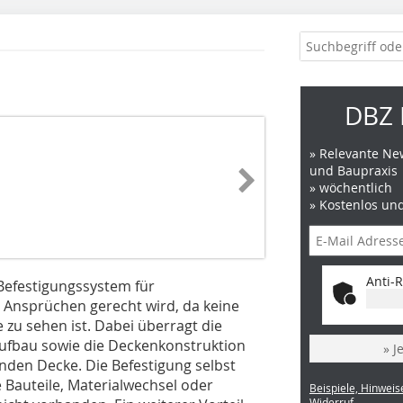
DBZ 
» Relevante New
und Baupraxis
» wöchentlich
» Kostenlos un
Anti-R
 Befestigungssystem für
 Ansprüchen gerecht wird, da keine
zu sehen ist. Dabei überragt die
ufbau sowie die Deckenkonstruktion
» J
nden Decke. Die Befestigung selbst
 Bauteile, Materialwechsel oder
Beispiele, Hinweis
Widerruf