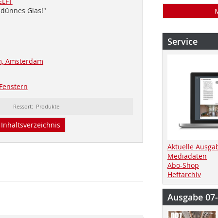
ELFT
radünnes Glas!"
Service
, Amsterdam
Fenstern
Ressort: Produkte
Inhaltsverzeichnis
Aktuelle Ausga
Mediadaten
Abo-Shop
Heftarchiv
Ausgabe 07