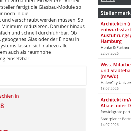
nicht vorhanden. Ein weiterer Vorteil
steller fertigt die Glasbau-Module so
Stellenmark
ur noch in die
ert und verschraubt werden müssen. So
Architekt:in 
in Minimum reduzieren. Darüber hinaus
entwurfsstar
infach und schnell durchführbar. Ob
Ausführungsp
, gebogenes Glas oder der Einbau in
Hamburg
ystems lassen sich nahezu alle
Henke & Partner
ystem auch als raumhohe
22.07.2026
ng einsetzbar.
Wiss. Mitarbei
und Städteba
(m/w/d)
HafenCity Univer
18.07.2026
schien in
Architekt (m/
18
Ahaus oder 
farwickgrote par
Stadtplaner Par
14.07.2026