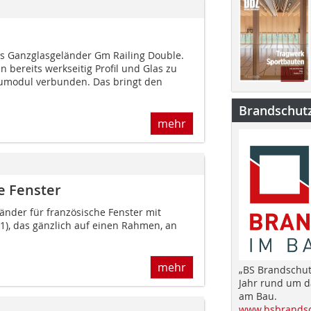
as Ganzglasgeländer Gm Railing Double.
bereits werkseitig Profil und Glas zu
aumodul verbunden. Das bringt den
Brandschut
mehr
e Fenster
nder für französische Fenster mit
1), das gänzlich auf einen Rahmen, an
mehr
„BS Brandschut
Jahr rund um 
am Bau.
www.bsbrandsc