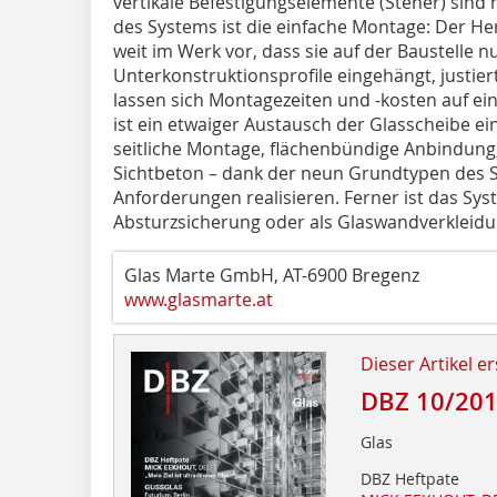
vertikale Befestigungselemente (Steher) sind 
des Systems ist die einfache Montage: Der Her
weit im Werk vor, dass sie auf der Baustelle n
Unterkonstruktionsprofile eingehängt, justi
lassen sich Montagezeiten und -kosten auf e
ist ein etwaiger Austausch der Glasscheibe e
seitliche Montage, flächenbündige Anbindung
Sichtbeton – dank der neun Grundtypen des S
Anforderungen realisieren. Ferner ist das S
Absturzsicherung oder als Glaswandverkleidu
Glas Marte GmbH, AT-6900 Bregenz
www.glasmarte.at
Dieser Artikel er
DBZ 10/20
Glas
DBZ Heftpate