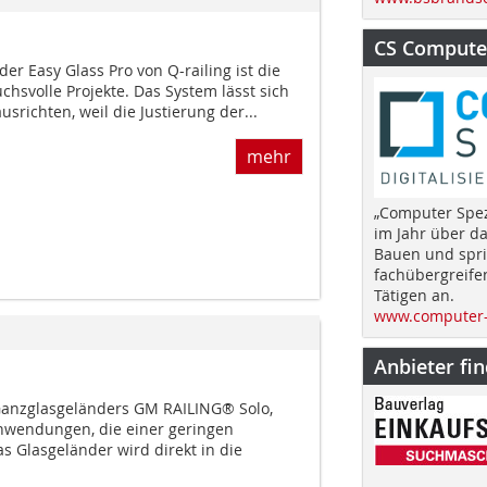
CS Computer
r Easy Glass Pro von Q-railing ist die
chsvolle Projekte. Das System lässt sich
usrichten, weil die Justierung der...
mehr
„Computer Spez
im Jahr über d
Bauen und spri
fachübergreife
Tätigen an.
www.computer-
Anbieter fi
Ganzglasgeländers GM RAILING® Solo,
nwendungen, die einer ­geringen
s Glasgeländer wird direkt in die