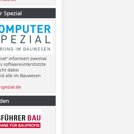
 Spezial
ial“ informiert zweimal
as softwareunterstützte
cht dabei
nd alle im Bauwesen
spezial.de
nden