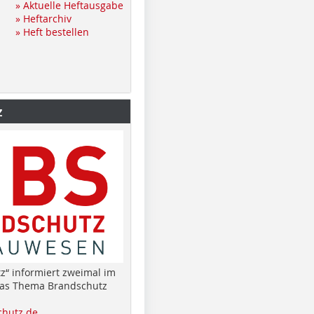
» Aktuelle Heftausgabe
» Heftarchiv
» Heft bestellen
z
z“ informiert zweimal im
das Thema Brandschutz
hutz.de