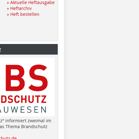
» Aktuelle Heftausgabe
» Heftarchiv
» Heft bestellen
z
z“ informiert zweimal im
das Thema Brandschutz
hutz.de