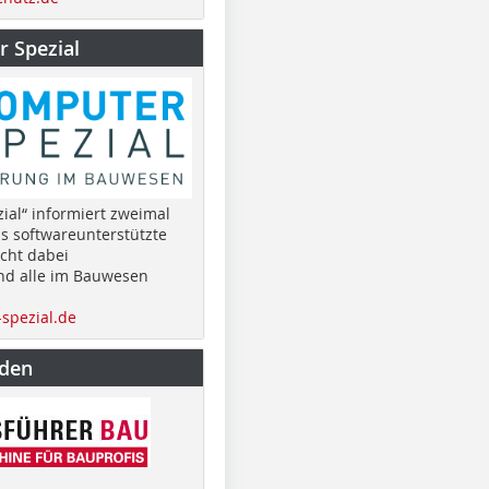
 Spezial
ial“ informiert zweimal
as softwareunterstützte
cht dabei
nd alle im Bauwesen
spezial.de
nden