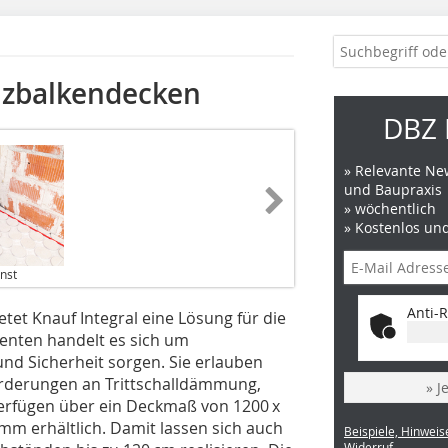
lzbalkendecken
DBZ 
» Relevante New
und Baupraxis
» wöchentlich
» Kostenlos un
rnst
Anti-R
tet Knauf Integral eine Lösung für die
enten handelt es sich um
 und Sicherheit sorgen. Sie erlauben
orderungen an Trittschalldämmung,
» J
erfügen über ein Deckmaß von 1200 x
mm erhältlich. Damit lassen sich auch
Beispiele, Hinweis
Widerruf