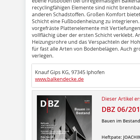
ebene Fußböden bei unregelmäßigen Balkenabs
recyclingfähigen Elemente sind nicht brennb
anderen Schadstoffen. Großen Komfort bietet d
Schicht eine Fußbodenheizung zu integrieren.
vorgefräste Plattenelemente mit Vertiefungen
vollflächig über der ersten Schicht verklebt. 
Heizungsrohre und das Verspachteln der Hohl
für fast alle Arten von Bodenbelägen. Auch gr
verlegen.
Knauf Gips KG, 97345 Iphofen
www.balkendecke.de
Dieser Artikel er
DBZ 06/20
Bauen im Bestan
Heftpate: JOACHI