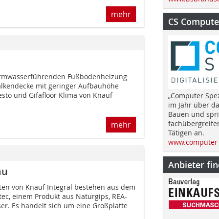
mehr
CS Computer
warmwasserführenden Fußbodenheizung
balkendecke mit geringer Aufbauhöhe
resto und Gifafloor Klima von Knauf
„Computer Spez
im Jahr über d
Bauen und spri
fachübergreife
mehr
Tätigen an.
www.computer-
Anbieter fi
au
ten von Knauf Integral bestehen aus dem
ec, einem Produkt aus Naturgips, REA-
er. Es handelt sich um eine Großplatte