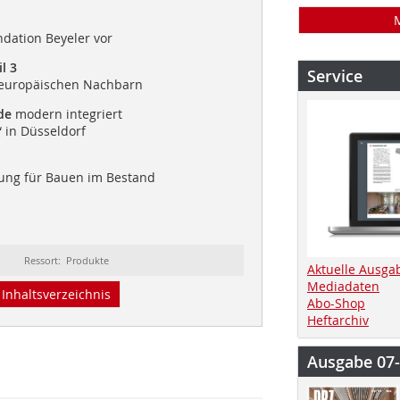
ondation Beyeler vor
l 3
Service
r europäischen Nachbarn
de
modern integriert
 in Düsseldorf
ung für Bauen im Bestand
Ressort: Produkte
Aktuelle Ausga
Mediadaten
Inhaltsverzeichnis
Abo-Shop
Heftarchiv
Ausgabe 07