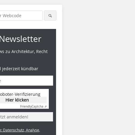
Newsletter
s zu Architektur, Recht
d jederzeit kündbar
oboter-Verifizierung
Hier klicken
Friendly
Captcha ⇗
etzt anmelden!
e: Datenschutz, Analyse,