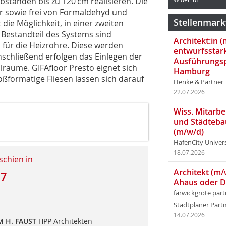
tänden bis zu 120 cm realisieren. Die
ar sowie frei von Formaldehyd und
Stellenmark
ie Möglichkeit, in einer zweiten
 Bestandteil des Systems sind
Architekt:in 
 für die Heizrohre. Diese werden
entwurfsstar
Anschließend erfolgen das Einlegen der
Ausführungsp
räume. GIFAfloor Presto eignet sich
Hamburg
oßformatige Fliesen lassen sich darauf
Henke & Partner
22.07.2026
Wiss. Mitarbei
und Städteba
(m/w/d)
HafenCity Univer
18.07.2026
schien in
Architekt (m/
17
Ahaus oder 
farwickgrote par
d
Stadtplaner Par
14.07.2026
M H. FAUST
HPP Architekten