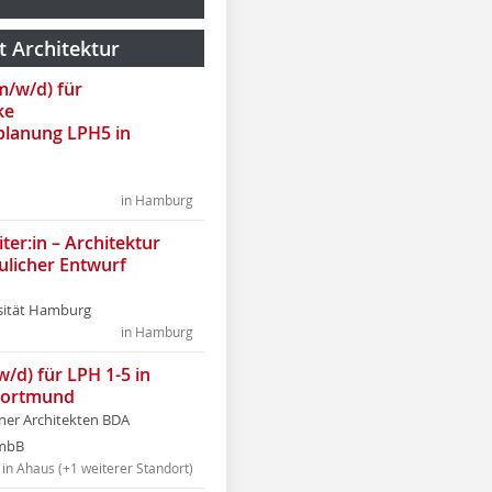
t Architektur
(m/w/d) für
ke
lanung LPH5 in
in Hamburg
ter:in – Architektur
ulicher Entwurf
sität Hamburg
in Hamburg
w/d) für LPH 1-5 in
Dortmund
tner Architekten BDA
tmbB
in Ahaus (+1 weiterer Standort)