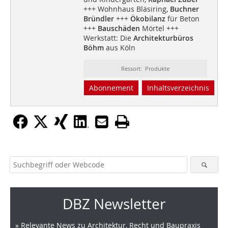
+++ Wohnhaus Bläsiring,
Buchner
Bründler
+++
Ökobilanz
für Beton
+++
Bauschäden
Mörtel +++
Werkstatt: Die
Architekturbüros
Böhm
aus Köln
Ressort: Produkte
Abonnement
Inhaltsverzeichnis
DBZ Newsletter
» Relevante News zu Architektur, Recht und Baupraxis