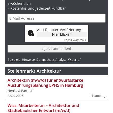
» wöchentlich
» Kostenlos und jederzeit kündbar
Anti-Roboter-Verifizierung
Hier klicken
Friendly
Captcha ⇗
» Jetzt anmelden!
Beispiele, Hinweise: Datenschutz, Analyse, Widerruf
Stellenmarkt Architektur
Architekt:in (m/w/d) für entwurfsstarke
Ausführungsplanung LPH5 in Hamburg
Henke & Partner
22.07.2026
in Hamburg
Wiss. Mitarbeiter:in – Architektur und
Städtebaulicher Entwurf (m/w/d)