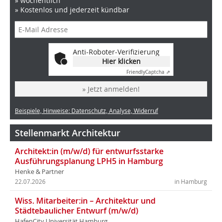
» wöchentlich
» Kostenlos und jederzeit kündbar
Anti-Roboter-Verifizierung
Hier klicken
Friendly
Captcha ⇗
» Jetzt anmelden!
Beispiele, Hinweise: Datenschutz, Analyse, Widerruf
Stellenmarkt Architektur
Architekt:in (m/w/d) für entwurfsstarke
Ausführungsplanung LPH5 in Hamburg
Henke & Partner
22.07.2026
in Hamburg
Wiss. Mitarbeiter:in – Architektur und
Städtebaulicher Entwurf (m/w/d)
HafenCity Universität Hamburg