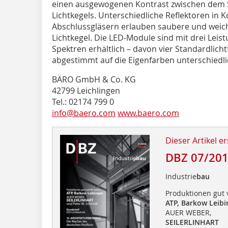
einen ausgewogenen Kontrast zwischen dem
Lichtkegels. Unter­­­schiedliche Reflektoren in
Abschlussgläsern erlauben saubere und weich
Lichtkegel. Die LED-Module sind mit drei Lei
Spektren erhältlich – davon vier Standardlicht
abgestimmt auf die Eigenfarben unterschiedli
BÄRO GmbH & Co. KG
42799 Leichlingen
Tel.: 02174 799 0
info@baero.com
www.baero.com
Dieser Artikel er
DBZ 07/20
Industrie
bau
Produktionen gut 
ATP, Barkow Leibi
AUER WEBER,
SEILERLINHART