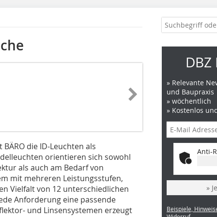
üche
DBZ 
» Relevante New
und Baupraxis
» wöchentlich
» Kostenlos un
 BÄRO die ID-Leuchten als
Anti-R
ndelleuchten orientieren sich sowohl
tektur als auch am Bedarf von
stem mit mehreren Leistungsstufen,
» J
en Vielfalt von 12 unterschiedlichen
 jede Anforderung eine passende
lektor- und Linsensystemen erzeugt
Beispiele, Hinweis
Widerruf