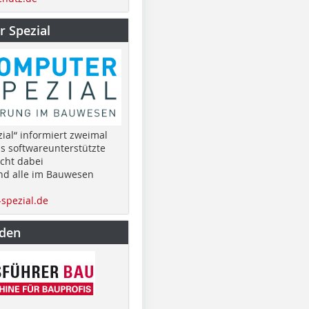
 Spezial
ial“ informiert zweimal
as softwareunterstützte
cht dabei
nd alle im Bauwesen
spezial.de
nden