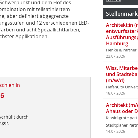
 Schwerpunkt und dem Hof des
 Kombination mit teilsatiniertem
Stellenmark
e, aber definiert abgegrenzte
stungsstufen und 12 verschiedenen LED-
Architekt:in 
farben und acht Speziallichtfarben,
entwurfsstar
chster Applikationen.
Ausführungsp
Hamburg
Henke & Partner
22.07.2026
Wiss. Mitarbei
und Städteba
(m/w/d)
schien in
HafenCity Univer
16
18.07.2026
Architekt (m/
Ahaus oder 
verhüllt durch
farwickgrote par
nger,
Stadtplaner Par
14.07.2026