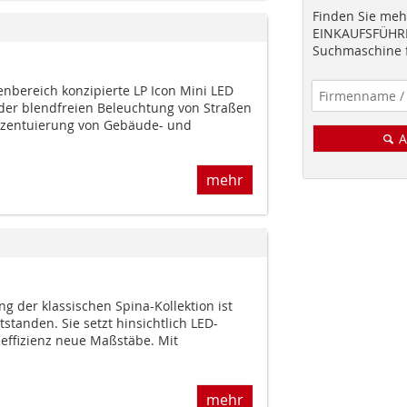
Finden Sie mehr
EINKAUFSFÜHRE
Suchmaschine f
enbereich konzipierte LP Icon Mini LED
 der blendfreien Beleuchtung von Straßen
zentuierung von Gebäude- und
A
mehr
g der klassischen Spina-Kollektion ist
standen. Sie setzt hinsichtlich LED-
eeffizienz neue Maßstäbe. Mit
mehr