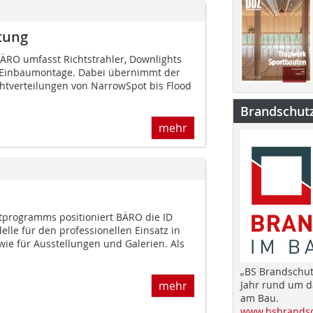
tung
BÄRO umfasst Richtstrahler, Downlights
 Einbaumontage. Dabei übernimmt der
chtverteilungen von NarrowSpot bis Flood
Brandschut
mehr
tprogramms positioniert BÄRO die ID
lle für den professionellen Einsatz in
owie für Ausstellungen und Galerien. Als
„BS Brandschut
mehr
Jahr rund um 
am Bau.
www.bsbrandsc