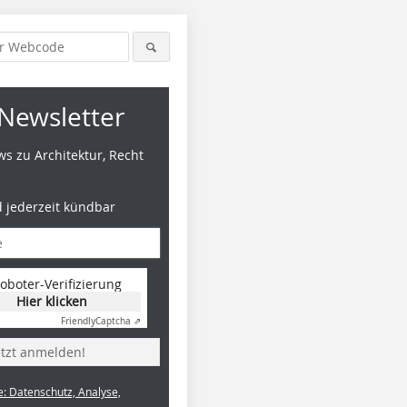
Newsletter
s zu Architektur, Recht
d jederzeit kündbar
oboter-Verifizierung
Hier klicken
Friendly
Captcha ⇗
etzt anmelden!
e: Datenschutz, Analyse,