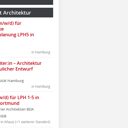
t Architektur
(m/w/d) für
ke
lanung LPH5 in
in Hamburg
ter:in – Architektur
ulicher Entwurf
sität Hamburg
in Hamburg
w/d) für LPH 1-5 in
Dortmund
tner Architekten BDA
tmbB
in Ahaus (+1 weiterer Standort)