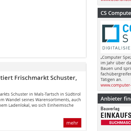
CS Computer
„Computer Spez
im Jahr über d
Bauen und spri
fachübergreife
iert Frischmarkt Schuster,
Tätigen an.
www.computer-
rkts Schuster in Mals-Tartsch in Südtirol
Anbieter fi
zum Wandel seines Warensortiments, auch
nem Ladenlokal, wo sich Einheimische
mehr