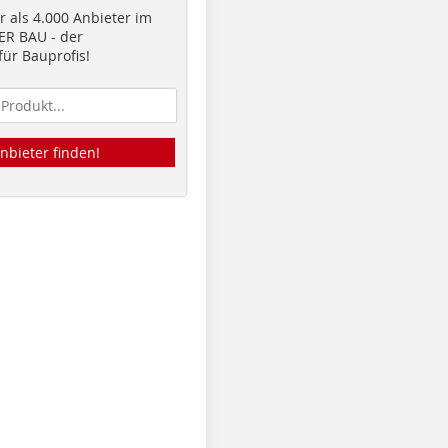
 als 4.000 Anbieter im
R BAU - der
ür Bauprofis!
nbieter finden!