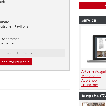
idt
Service
ennale
utschen Pavillons
M. Achammer
ngenieure
Ressort: LED Lichttechnik
Inhaltsverzeichnis
Aktuelle Ausga
Mediadaten
Abo-Shop
Heftarchiv
Ausgabe 07