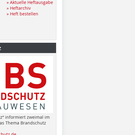
» Aktuelle Heftausgabe
» Heftarchiv
» Heft bestellen
z
z“ informiert zweimal im
das Thema Brandschutz
hutz.de