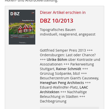
Höhen- und Andruckverstellung.
Dieser Artikel erschien in
DBZ 10/2013
Topografisches Bauen
individuell, reagierend, angepasst
Gottfried Semper Preis 2013 +++
Ordensburgen: Last oder Chance?
+++
Ulrike Böhm
über Kontraste und
Assoziationen +++ Parkerweitung
Stuttgart,
Rainer Schmidt
+++
Grünzug Südpanke, bbzl +++
Besucherzentrum Giant‘s Causeway,
Heneghan Peng Architects
+++
Eduard-Wallnöfer-Platz,
LAAC
Architekten
+++ Nachhaltige
Beleuchtung in Städten +++
Dachbegrünung