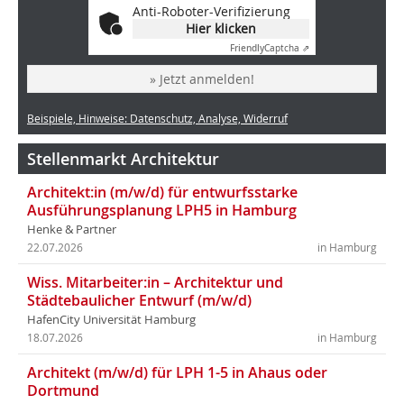
Anti-Roboter-Verifizierung
Hier klicken
Friendly
Captcha ⇗
» Jetzt anmelden!
Beispiele, Hinweise: Datenschutz, Analyse, Widerruf
Stellenmarkt Architektur
Architekt:in (m/w/d) für entwurfsstarke
Ausführungsplanung LPH5 in Hamburg
Henke & Partner
22.07.2026
in Hamburg
Wiss. Mitarbeiter:in – Architektur und
Städtebaulicher Entwurf (m/w/d)
HafenCity Universität Hamburg
18.07.2026
in Hamburg
Architekt (m/w/d) für LPH 1-5 in Ahaus oder
Dortmund