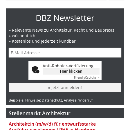
DBZ Newsletter
» Relevante News zu Architektur, Recht und Baupraxis
» wöchentlich
» Kostenlos und jederzeit kündbar
Anti-Roboter-Verifizierung
Hier klicken
Friendly
Captcha ⇗
» Jetzt anmelden!
Beispiele, Hinweise: Datenschutz, Analyse, Widerruf
Stellenmarkt Architektur
Architekt:in (m/w/d) für entwurfsstarke
Ausführungsplanung LPH5 in Hamburg