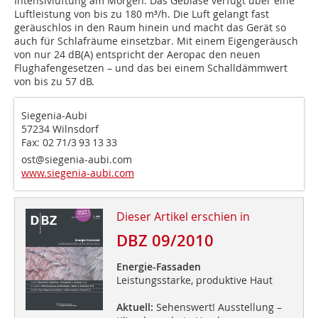
Intensivlüftung am Morgen. Das Gebläse verfügt über eine
Luftleistung von bis zu 180 m³/h. Die Luft gelangt fast
geräuschlos in den Raum hinein und macht das Gerät so
auch für Schlafräume einsetzbar. Mit einem Eigengeräusch
von nur 24 dB(A) entspricht der Aeropac den neuen
Flughafengesetzen – und das bei einem Schalldämmwert
von bis zu 57 dB.
Siegenia-Aubi
57234 Wilnsdorf
Fax: 02 71/3 93 13 33
ost@siegenia-aubi.com
www.siegenia-aubi.com
Dieser Artikel erschien in
DBZ 09/2010
Energie-Fassaden
Leistungsstarke, produktive Haut
Aktuell:
Sehenswert! Ausstellung –