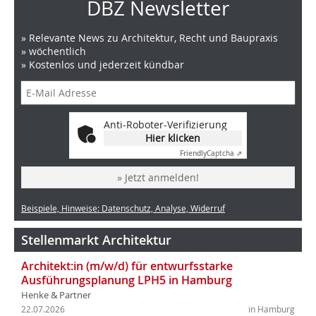
DBZ Newsletter
» Relevante News zu Architektur, Recht und Baupraxis
» wöchentlich
» Kostenlos und jederzeit kündbar
Anti-Roboter-Verifizierung
Hier klicken
Friendly
Captcha ⇗
» Jetzt anmelden!
Beispiele, Hinweise: Datenschutz, Analyse, Widerruf
Stellenmarkt Architektur
Architekt:in (m/w/d) für entwurfsstarke
Ausführungsplanung LPH5 in Hamburg
Henke & Partner
22.07.2026
in Hamburg