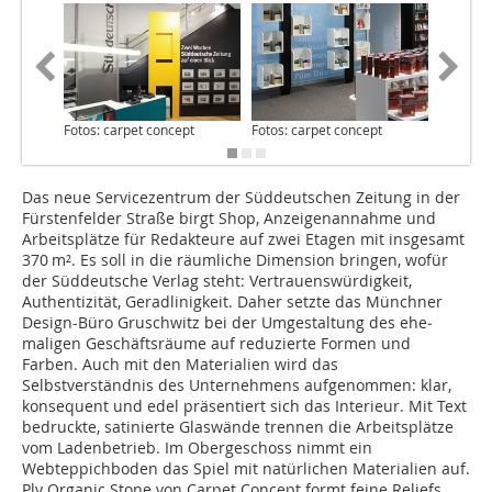
Fotos: carpet concept
Fotos: carpet concept
Fotos: c
Das neue Servicezentrum der Süddeutschen Zeitung in der
Fürstenfelder Straße birgt Shop, Anzeigenannahme und
Arbeitsplätze für Redakteure auf zwei Etagen mit insgesamt
370 m². Es soll in die räumliche Dimension bringen, wofür
der Süddeutsche Verlag steht: Vertrauenswürdigkeit,
Authentizität, Geradlinigkeit. Daher setzte das Münchner
Design-Büro Gruschwitz bei der Umgestaltung des ehe­
maligen Geschäftsräume auf reduzierte Formen und
Farben. Auch mit den Materialien wird das
Selbstverständnis des Unternehmens aufgenommen: klar,
konsequent und edel präsentiert sich das Interieur. Mit Text
bedruckte, satinierte Glas­wände trennen die Arbeitsplätze
vom Ladenbetrieb. Im Obergeschoss nimmt ein
Webteppichboden das Spiel mit natürlichen Materialien auf.
Ply Organic Stone von Carpet Concept formt feine Reliefs