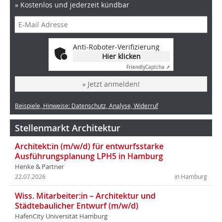
» Kostenlos und jederzeit kündbar
Anti-Roboter-Verifizierung
Hier klicken
Friendly
Captcha ⇗
» Jetzt anmelden!
Beispiele, Hinweise: Datenschutz, Analyse, Widerruf
Stellenmarkt Architektur
Architekt:in (m/w/d) für entwurfsstarke
Ausführungsplanung LPH5 in Hamburg
Henke & Partner
22.07.2026
in Hamburg
Wiss. Mitarbeiter:in – Architektur und
Städtebaulicher Entwurf (m/w/d)
HafenCity Universität Hamburg