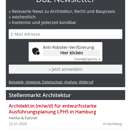
» Relevante News zu Architektur, Recht und Baupraxis
» wöchentlich
» Kostenlos und jederzeit kündbar
Anti-Roboter-Verifizierung
Hier klicken
Friendly
Captcha ⇗
» Jetzt anmelden!
Beispiele, Hinweise: Datenschutz, Analyse, Widerruf
Stellenmarkt Architektur
Architekt:in (m/w/d) für entwurfsstarke
Ausführungsplanung LPH5 in Hamburg
Henke & Partner
22.07.2026
in Hamburg