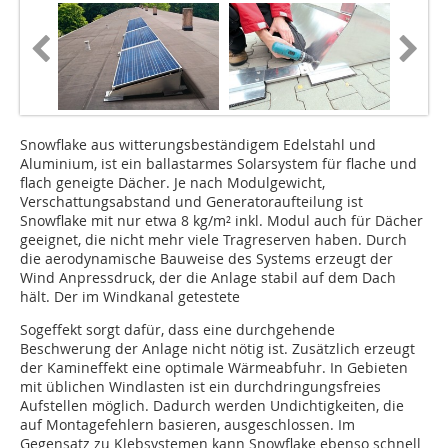
Snowflake aus witterungsbeständigem Edelstahl und
Aluminium, ist ein ballastarmes Solarsystem für flache und
flach geneigte Dächer. Je nach Modulgewicht,
Verschattungsabstand und Generatoraufteilung ist
Snowflake mit nur etwa 8 kg/m² inkl. Modul auch für Dächer
geeignet, die nicht mehr viele Tragreserven haben. Durch
die aerodynamische Bauweise des Systems erzeugt der
Wind Anpressdruck, der die Anlage stabil auf dem Dach
hält. Der im Windkanal getestete
Sogeffekt sorgt dafür, dass eine durchgehende
Beschwerung der Anlage nicht nötig ist. Zusätzlich erzeugt
der Kamineffekt eine optimale Wärmeabfuhr. In Gebieten
mit üblichen Windlasten ist ein durchdringungsfreies
Aufstellen möglich. Dadurch werden Undichtigkeiten, die
auf Montagefehlern basieren, ausgeschlossen. Im
Gegensatz zu Klebsystemen kann Snowflake ebenso schnell