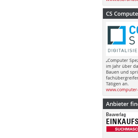
CS Computer
„Computer Spez
im Jahr über d
Bauen und spri
fachübergreife
Tätigen an.
www.computer-
Anbieter fi