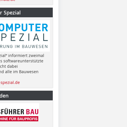
 Spezial
ial“ informiert zweimal
as softwareunterstützte
cht dabei
nd alle im Bauwesen
spezial.de
nden