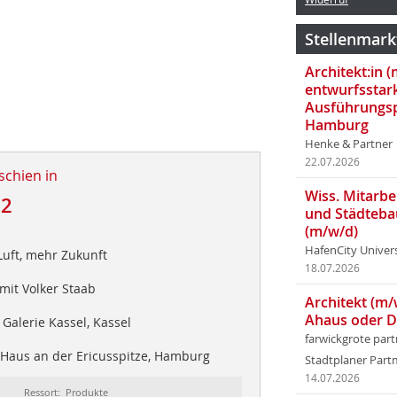
Stellenmark
Architekt:in 
entwurfsstar
Ausführungsp
Hamburg
Henke & Partner
22.07.2026
schien in
Wiss. Mitarbei
12
und Städteba
(m/w/d)
d
HafenCity Univer
Luft, mehr Zukunft
18.07.2026
mit Volker Staab
Architekt (m/
Ahaus oder 
Galerie Kassel, Kassel
farwickgrote par
Haus an der Ericusspitze, Hamburg
Stadtplaner Par
14.07.2026
Ressort: Produkte