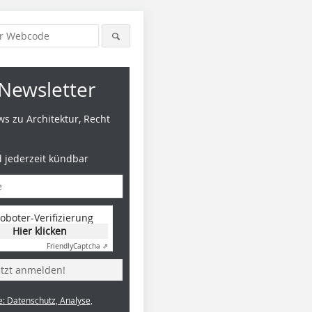
Newsletter
s zu Architektur, Recht
d jederzeit kündbar
oboter-Verifizierung
Hier klicken
Friendly
Captcha ⇗
etzt anmelden!
e: Datenschutz, Analyse,