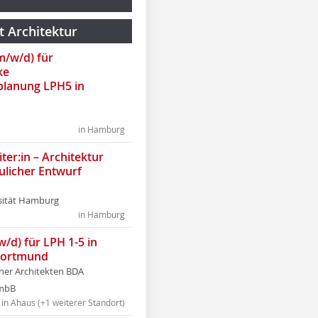
t Architektur
(m/w/d) für
ke
lanung LPH5 in
in Hamburg
ter:in – Architektur
ulicher Entwurf
sität Hamburg
in Hamburg
w/d) für LPH 1-5 in
Dortmund
tner Architekten BDA
tmbB
in Ahaus (+1 weiterer Standort)