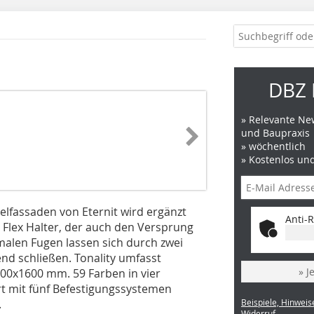
DBZ 
» Relevante New
und Baupraxis
» wöchentlich
» Kostenlos un
elfassaden von Eternit wird ergänzt
Anti-R
 Flex Halter, der auch den Versprung
malen Fugen lassen sich durch zwei
nd schließen. Tonality umfasst
» J
400x1600 mm. 59 Farben in vier
rt mit fünf Befestigungssystemen
.
Beispiele, Hinweis
Widerruf