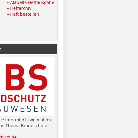
» Aktuelle Heftausgabe
» Heftarchiv
» Heft bestellen
z
z“ informiert zweimal im
das Thema Brandschutz
hutz.de