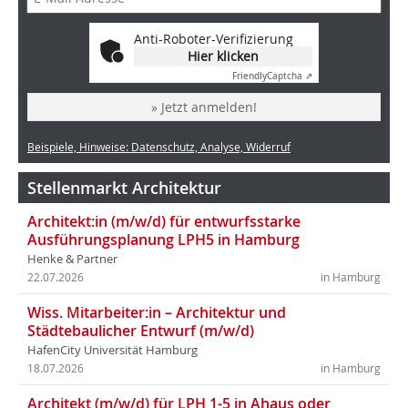
Anti-Roboter-Verifizierung
Hier klicken
Friendly
Captcha ⇗
» Jetzt anmelden!
Beispiele, Hinweise: Datenschutz, Analyse, Widerruf
Stellenmarkt Architektur
Architekt:in (m/w/d) für entwurfsstarke
Ausführungsplanung LPH5 in Hamburg
Henke & Partner
22.07.2026
in Hamburg
Wiss. Mitarbeiter:in – Architektur und
Städtebaulicher Entwurf (m/w/d)
HafenCity Universität Hamburg
18.07.2026
in Hamburg
Architekt (m/w/d) für LPH 1-5 in Ahaus oder